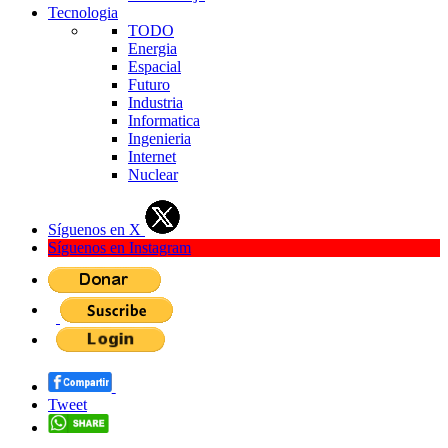
Tecnologia
TODO
Energia
Espacial
Futuro
Industria
Informatica
Ingenieria
Internet
Nuclear
Síguenos en X
Síguenos en Instagram
Tweet