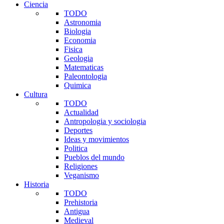
Ciencia
TODO
Astronomia
Biologia
Economia
Fisica
Geologia
Matematicas
Paleontologia
Quimica
Cultura
TODO
Actualidad
Antropologia y sociologia
Deportes
Ideas y movimientos
Politica
Pueblos del mundo
Religiones
Veganismo
Historia
TODO
Prehistoria
Antigua
Medieval