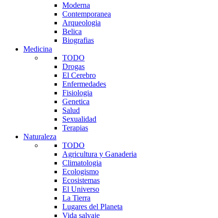
Moderna
Contemporanea
Arqueologia
Belica
Biografias
Medicina
TODO
Drogas
El Cerebro
Enfermedades
Fisiologia
Genetica
Salud
Sexualidad
Terapias
Naturaleza
TODO
Agricultura y Ganaderia
Climatologia
Ecologismo
Ecosistemas
El Universo
La Tierra
Lugares del Planeta
Vida salvaje