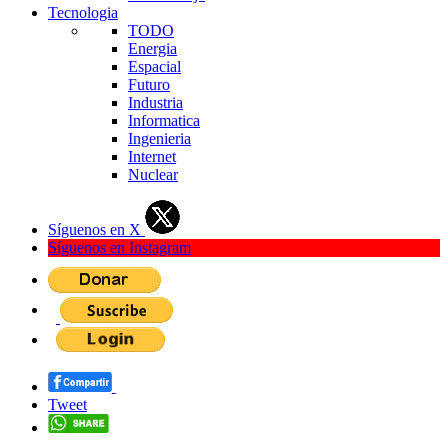
Tecnologia
TODO
Energia
Espacial
Futuro
Industria
Informatica
Ingenieria
Internet
Nuclear
Síguenos en X
Síguenos en Instagram
Tweet