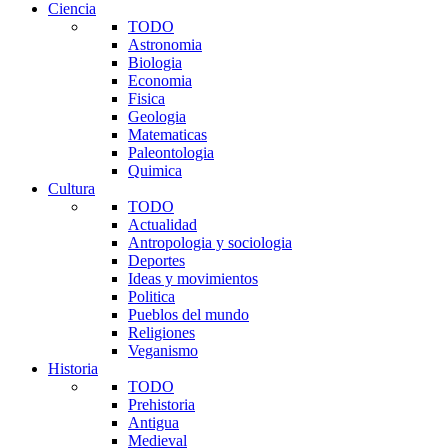
Ciencia
TODO
Astronomia
Biologia
Economia
Fisica
Geologia
Matematicas
Paleontologia
Quimica
Cultura
TODO
Actualidad
Antropologia y sociologia
Deportes
Ideas y movimientos
Politica
Pueblos del mundo
Religiones
Veganismo
Historia
TODO
Prehistoria
Antigua
Medieval