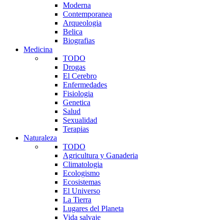
Moderna
Contemporanea
Arqueologia
Belica
Biografias
Medicina
TODO
Drogas
El Cerebro
Enfermedades
Fisiologia
Genetica
Salud
Sexualidad
Terapias
Naturaleza
TODO
Agricultura y Ganaderia
Climatologia
Ecologismo
Ecosistemas
El Universo
La Tierra
Lugares del Planeta
Vida salvaje