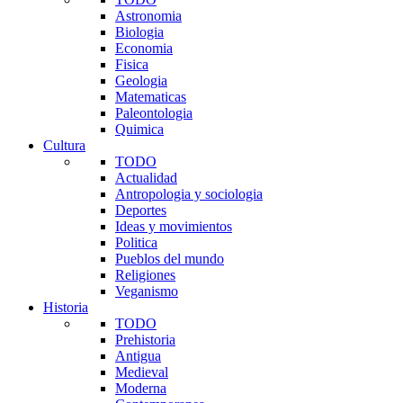
Astronomia
Biologia
Economia
Fisica
Geologia
Matematicas
Paleontologia
Quimica
Cultura
TODO
Actualidad
Antropologia y sociologia
Deportes
Ideas y movimientos
Politica
Pueblos del mundo
Religiones
Veganismo
Historia
TODO
Prehistoria
Antigua
Medieval
Moderna