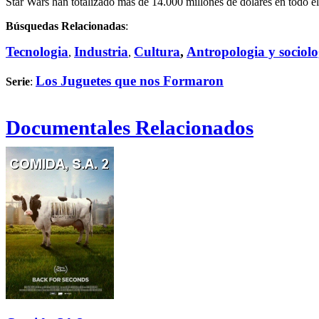
Star Wars han totalizado más de 14.000 millones de dólares en todo 
Búsquedas Relacionadas
:
Tecnologia
Industria
Cultura
,
Antropologia y sociolo
,
,
Los Juguetes que nos Formaron
Serie
:
Documentales Relacionados