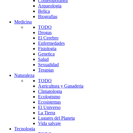
Contemporanea
Arqueologia
Belica
Biografias
Medicina
TODO
Drogas
El Cerebro
Enfermedades
Fisiologia
Genetica
Salud
Sexualidad
Terapias
Naturaleza
TODO
Agricultura y Ganaderia
Climatologia
Ecologismo
Ecosistemas
El Universo
La Tierra
Lugares del Planeta
Vida salvaje
Tecnologia