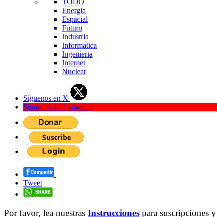
TODO
Energia
Espacial
Futuro
Industria
Informatica
Ingenieria
Internet
Nuclear
Síguenos en X
Síguenos en Instagram
Tweet
Por favor, lea nuestras
Instrucciones
para suscripciones y