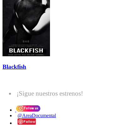
Blackfish
¡Sigue nuestros estrenos!
@AreaDocumental