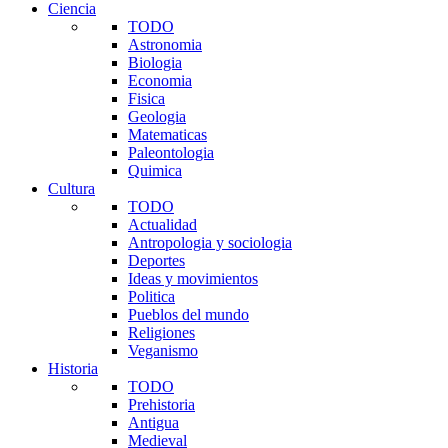
Ciencia
TODO
Astronomia
Biologia
Economia
Fisica
Geologia
Matematicas
Paleontologia
Quimica
Cultura
TODO
Actualidad
Antropologia y sociologia
Deportes
Ideas y movimientos
Politica
Pueblos del mundo
Religiones
Veganismo
Historia
TODO
Prehistoria
Antigua
Medieval