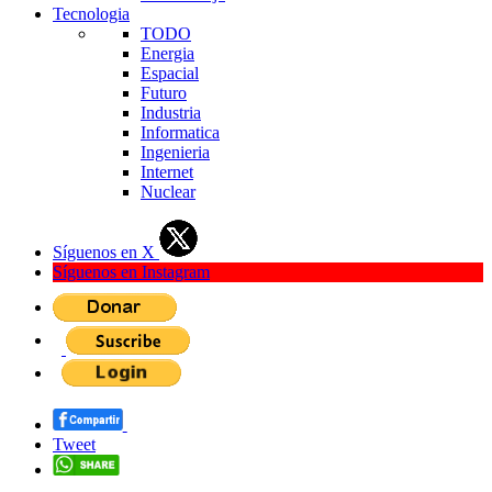
Tecnologia
TODO
Energia
Espacial
Futuro
Industria
Informatica
Ingenieria
Internet
Nuclear
Síguenos en X
Síguenos en Instagram
Tweet