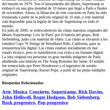
del mundo en 1979. Tras el lanzamiento del álbum, Supertramp se
embarcó en una gira mundial de 10 meses que llegó a París a finales
de noviembre. Ahora, la filmación de este concierto en París ha sido
restaurada a partir de la película original de 16 mm, y este material
está disponible para la legión de fans de Supertramp en todo el
mundo.
En julio de 2006, se redescubrieron las cintas maestras originales del
álbum 'Supertramp: Live In Paris' por el batería del grupo, Bob
Siebenberg, junto con material de vídeo. Las cintas se enviaron a los
estudios Cups 'N Strings de Woodland Hills, California, para su
remasterización digital. Las cintas estaban inicialmente en mal
estado técnico, pero se transfirieron con éxito a un formato digital.
La idea original era presentar en gran medida imágenes de París,
añadiendo una historia en The Song Remains the Same. El sonido
fue remezclado por Peter Henderson y el ingeniero de sonido
original de Supertramp, Russel Pope, a partir de las pistas múltiples
originales.
Búsquedas Relacionadas
:
Arte
Musica
Concierto
,
Supertramp
,
Rick Davies
,
,
,
John Helliwell
,
Roger Hodgson
,
Bob Siebenberg
,
Rock progresivo
,
Pop progresivo