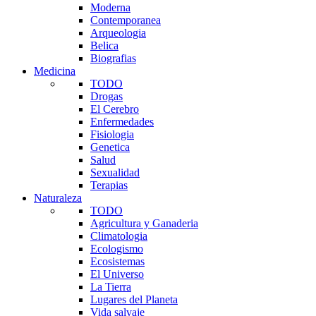
Moderna
Contemporanea
Arqueologia
Belica
Biografias
Medicina
TODO
Drogas
El Cerebro
Enfermedades
Fisiologia
Genetica
Salud
Sexualidad
Terapias
Naturaleza
TODO
Agricultura y Ganaderia
Climatologia
Ecologismo
Ecosistemas
El Universo
La Tierra
Lugares del Planeta
Vida salvaje