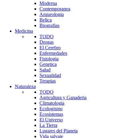
Moderna
Contemporanea
Arqueologia
Belica
Biografias
Medicina
TODO
Drogas
El Cerebro
Enfermedades
Fisiologia
Genetica
Salud
Sexualidad
Terapias
Naturaleza
TODO
Agricultura y Ganaderia
Climatologia
Ecologismo
Ecosistemas
El Universo
La Tierra
Lugares del Planeta
Vida salvaje