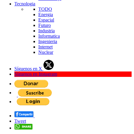
Tecnologia
TODO
Energia
Espacial
Futuro
Industria
Informatica
Ingenieria
Internet
Nuclear
Síguenos en X
Síguenos en Instagram
Tweet