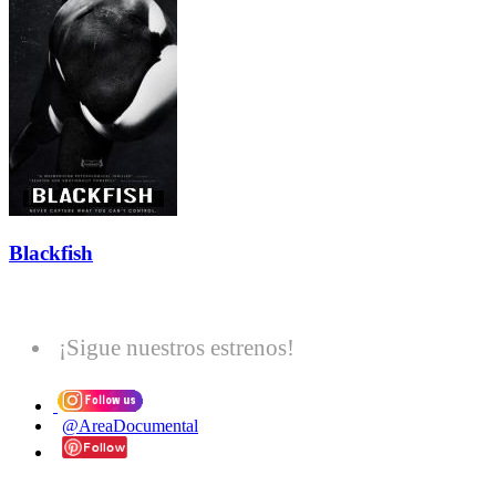
Blackfish
¡Sigue nuestros estrenos!
@AreaDocumental