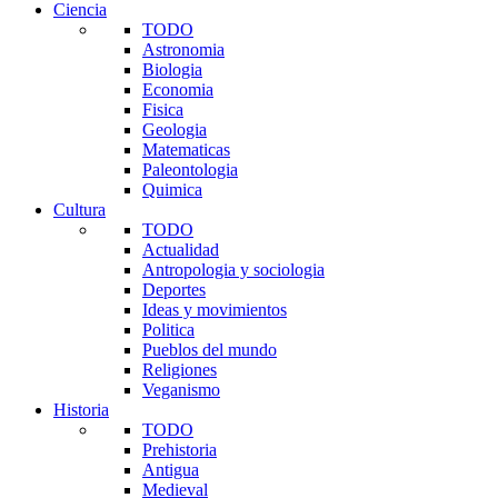
Ciencia
TODO
Astronomia
Biologia
Economia
Fisica
Geologia
Matematicas
Paleontologia
Quimica
Cultura
TODO
Actualidad
Antropologia y sociologia
Deportes
Ideas y movimientos
Politica
Pueblos del mundo
Religiones
Veganismo
Historia
TODO
Prehistoria
Antigua
Medieval