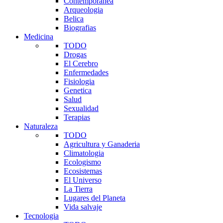
Contemporanea
Arqueologia
Belica
Biografias
Medicina
TODO
Drogas
El Cerebro
Enfermedades
Fisiologia
Genetica
Salud
Sexualidad
Terapias
Naturaleza
TODO
Agricultura y Ganaderia
Climatologia
Ecologismo
Ecosistemas
El Universo
La Tierra
Lugares del Planeta
Vida salvaje
Tecnologia