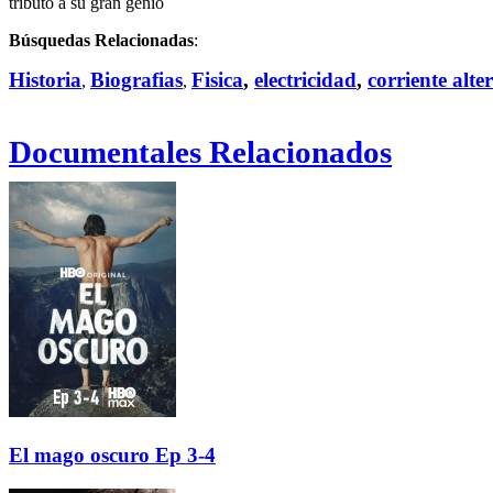
tributo a su gran genio
Búsquedas Relacionadas
:
Historia
Biografias
Fisica
,
electricidad
,
corriente alte
,
,
Documentales Relacionados
El mago oscuro Ep 3-4