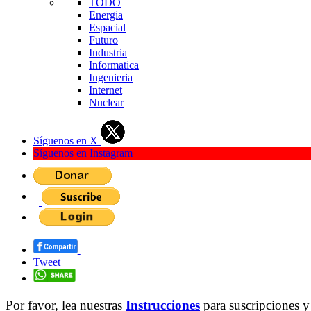
TODO
Energia
Espacial
Futuro
Industria
Informatica
Ingenieria
Internet
Nuclear
Síguenos en X
Síguenos en Instagram
Tweet
Por favor, lea nuestras
Instrucciones
para suscripciones y