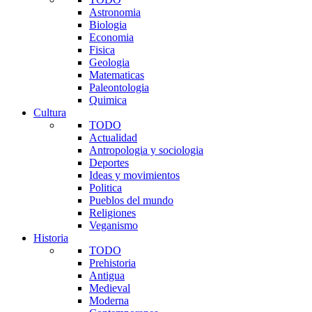
Astronomia
Biologia
Economia
Fisica
Geologia
Matematicas
Paleontologia
Quimica
Cultura
TODO
Actualidad
Antropologia y sociologia
Deportes
Ideas y movimientos
Politica
Pueblos del mundo
Religiones
Veganismo
Historia
TODO
Prehistoria
Antigua
Medieval
Moderna