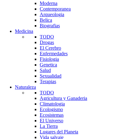
Moderna
Contemporanea
Arqueologia
Belica
Biografias
Medicina
TODO
Drogas
El Cerebro
Enfermedades
Fisiologia
Genetica
Salud
Sexualidad
Terapias
Naturaleza
TODO
Agricultura y Ganaderia
Climatologia
Ecologismo
Ecosistemas
El Universo
La Tierra
Lugares del Planeta
Vida salvaje