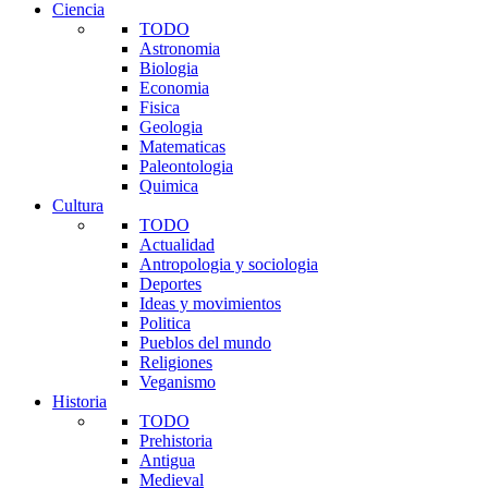
Ciencia
TODO
Astronomia
Biologia
Economia
Fisica
Geologia
Matematicas
Paleontologia
Quimica
Cultura
TODO
Actualidad
Antropologia y sociologia
Deportes
Ideas y movimientos
Politica
Pueblos del mundo
Religiones
Veganismo
Historia
TODO
Prehistoria
Antigua
Medieval