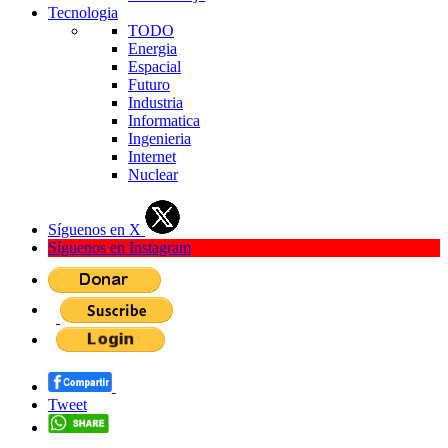
Tecnologia
TODO
Energia
Espacial
Futuro
Industria
Informatica
Ingenieria
Internet
Nuclear
Síguenos en X
Síguenos en Instagram
Tweet