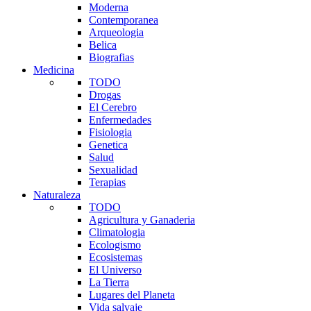
Moderna
Contemporanea
Arqueologia
Belica
Biografias
Medicina
TODO
Drogas
El Cerebro
Enfermedades
Fisiologia
Genetica
Salud
Sexualidad
Terapias
Naturaleza
TODO
Agricultura y Ganaderia
Climatologia
Ecologismo
Ecosistemas
El Universo
La Tierra
Lugares del Planeta
Vida salvaje