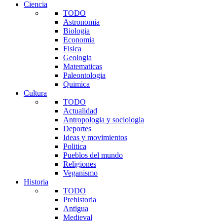
Ciencia
TODO
Astronomia
Biologia
Economia
Fisica
Geologia
Matematicas
Paleontologia
Quimica
Cultura
TODO
Actualidad
Antropologia y sociologia
Deportes
Ideas y movimientos
Politica
Pueblos del mundo
Religiones
Veganismo
Historia
TODO
Prehistoria
Antigua
Medieval