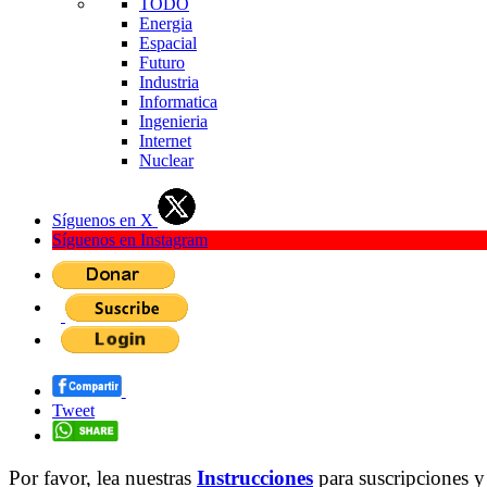
TODO
Energia
Espacial
Futuro
Industria
Informatica
Ingenieria
Internet
Nuclear
Síguenos en X
Síguenos en Instagram
Tweet
Por favor, lea nuestras
Instrucciones
para suscripciones y