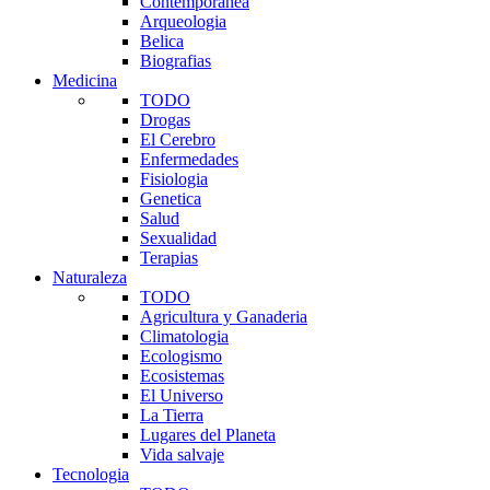
Contemporanea
Arqueologia
Belica
Biografias
Medicina
TODO
Drogas
El Cerebro
Enfermedades
Fisiologia
Genetica
Salud
Sexualidad
Terapias
Naturaleza
TODO
Agricultura y Ganaderia
Climatologia
Ecologismo
Ecosistemas
El Universo
La Tierra
Lugares del Planeta
Vida salvaje
Tecnologia