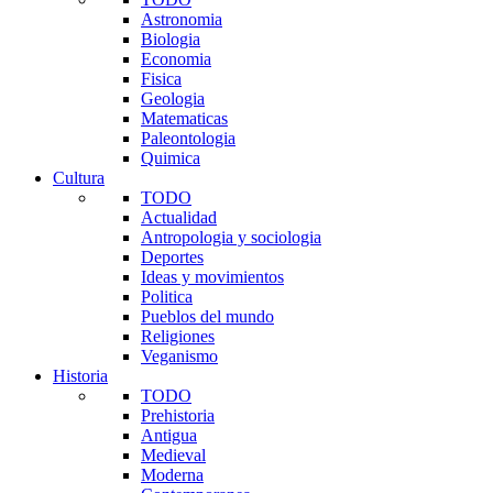
Astronomia
Biologia
Economia
Fisica
Geologia
Matematicas
Paleontologia
Quimica
Cultura
TODO
Actualidad
Antropologia y sociologia
Deportes
Ideas y movimientos
Politica
Pueblos del mundo
Religiones
Veganismo
Historia
TODO
Prehistoria
Antigua
Medieval
Moderna