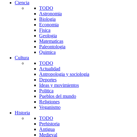
Ciencia
TODO
Astronomia
Biologia
Economia
Fisica
Geologia
Matematicas
Paleontologia
Quimica
Cultura
TODO
Actualidad
Antropologia y sociologia
Deportes
Ideas y movimientos
Politica
Pueblos del mundo
Religiones
Veganismo
Historia
TODO
Prehistoria
Antigua
Medieval