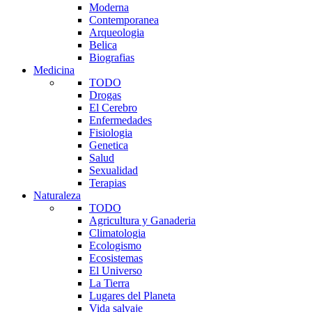
Moderna
Contemporanea
Arqueologia
Belica
Biografias
Medicina
TODO
Drogas
El Cerebro
Enfermedades
Fisiologia
Genetica
Salud
Sexualidad
Terapias
Naturaleza
TODO
Agricultura y Ganaderia
Climatologia
Ecologismo
Ecosistemas
El Universo
La Tierra
Lugares del Planeta
Vida salvaje