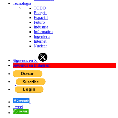
Tecnologia
TODO
Energia
Espacial
Futuro
Industria
Informatica
Ingenieria
Internet
Nuclear
Síguenos en X
Síguenos en Instagram
Tweet