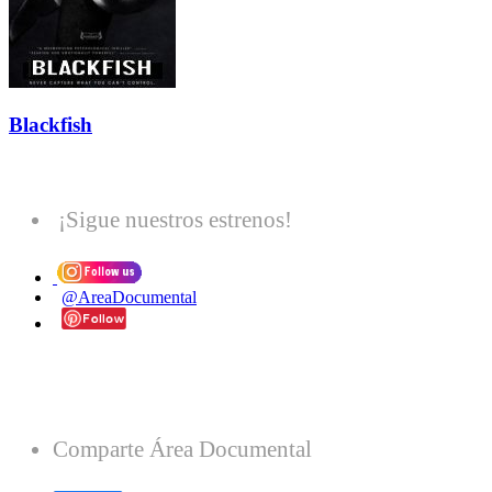
Blackfish
¡Sigue nuestros estrenos!
@AreaDocumental
Comparte Área Documental