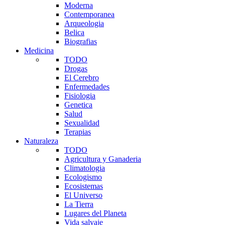
Moderna
Contemporanea
Arqueologia
Belica
Biografias
Medicina
TODO
Drogas
El Cerebro
Enfermedades
Fisiologia
Genetica
Salud
Sexualidad
Terapias
Naturaleza
TODO
Agricultura y Ganaderia
Climatologia
Ecologismo
Ecosistemas
El Universo
La Tierra
Lugares del Planeta
Vida salvaje