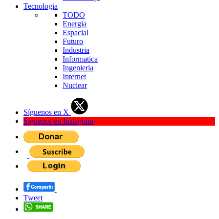
Tecnologia
TODO
Energia
Espacial
Futuro
Industria
Informatica
Ingenieria
Internet
Nuclear
Síguenos en X
Síguenos en Instagram
Tweet