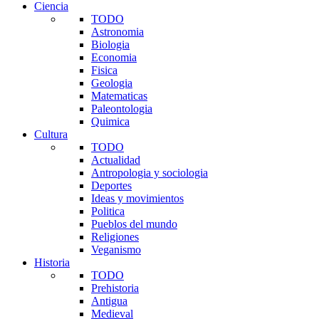
Ciencia
TODO
Astronomia
Biologia
Economia
Fisica
Geologia
Matematicas
Paleontologia
Quimica
Cultura
TODO
Actualidad
Antropologia y sociologia
Deportes
Ideas y movimientos
Politica
Pueblos del mundo
Religiones
Veganismo
Historia
TODO
Prehistoria
Antigua
Medieval