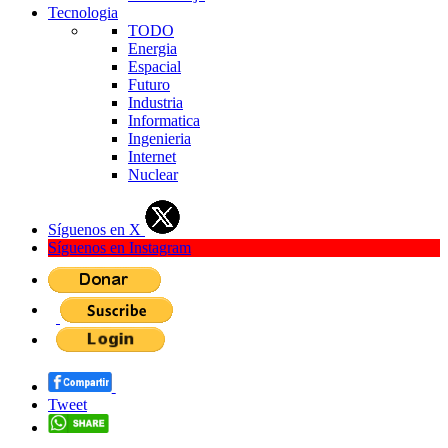
Tecnologia
TODO
Energia
Espacial
Futuro
Industria
Informatica
Ingenieria
Internet
Nuclear
Síguenos en X
Síguenos en Instagram
Tweet