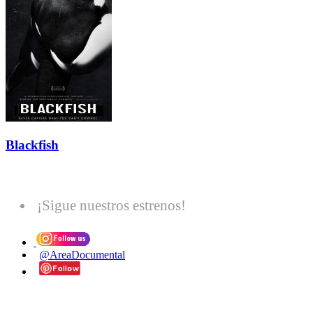
Blackfish
¡Sigue nuestros estrenos!
@AreaDocumental