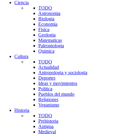
Ciencia
TODO
Astronomia
Biologia
Economia
Fisica
Geologia
Matematicas
Paleontologia
Quimica
Cultura
TODO
Actualidad
Antropologia y sociologia
Deportes
Ideas y movimientos
Politica
Pueblos del mundo
Religiones
Veganismo
Historia
TODO
Prehistoria
Antigua
Medieval