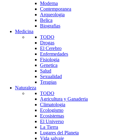
Moderna
Contemporanea
Arqueologia
Belica
Biografias
Medicina
TODO
Drogas
El Cerebro
Enfermedades
Fisiologia
Genetica
Salud
Sexualidad
Terapias
Naturaleza
TODO
Agricultura y Ganaderia
Climatologia
Ecologismo
Ecosistemas
El Universo
La Tierra
Lugares del Planeta
Vida salvaje