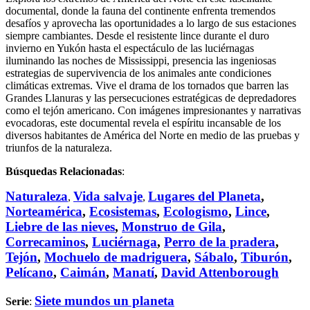
documental, donde la fauna del continente enfrenta tremendos
desafíos y aprovecha las oportunidades a lo largo de sus estaciones
siempre cambiantes. Desde el resistente lince durante el duro
invierno en Yukón hasta el espectáculo de las luciérnagas
iluminando las noches de Mississippi, presencia las ingeniosas
estrategias de supervivencia de los animales ante condiciones
climáticas extremas. Vive el drama de los tornados que barren las
Grandes Llanuras y las persecuciones estratégicas de depredadores
como el tejón americano. Con imágenes impresionantes y narrativas
evocadoras, este documental revela el espíritu incansable de los
diversos habitantes de América del Norte en medio de las pruebas y
triunfos de la naturaleza.
Búsquedas Relacionadas
:
Naturaleza
Vida salvaje
Lugares del Planeta
,
,
,
Norteamérica
,
Ecosistemas
,
Ecologismo
,
Lince
,
Liebre de las nieves
,
Monstruo de Gila
,
Correcaminos
,
Luciérnaga
,
Perro de la pradera
,
Tejón
,
Mochuelo de madriguera
,
Sábalo
,
Tiburón
,
Pelícano
,
Caimán
,
Manatí
,
David Attenborough
Siete mundos un planeta
Serie
: