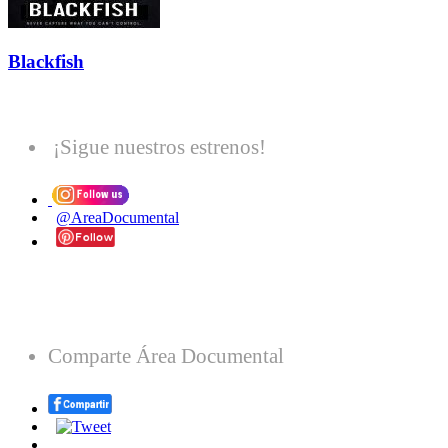
Blackfish
¡Sigue nuestros estrenos!
@AreaDocumental
Comparte Área Documental