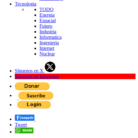
Tecnologia
TODO
Energia
Espacial
Futuro
Industria
Informatica
Ingenieria
Internet
Nuclear
Síguenos en X
Síguenos en Instagram
Tweet