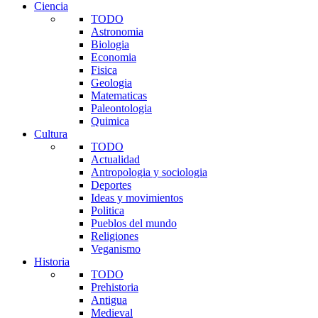
Ciencia
TODO
Astronomia
Biologia
Economia
Fisica
Geologia
Matematicas
Paleontologia
Quimica
Cultura
TODO
Actualidad
Antropologia y sociologia
Deportes
Ideas y movimientos
Politica
Pueblos del mundo
Religiones
Veganismo
Historia
TODO
Prehistoria
Antigua
Medieval