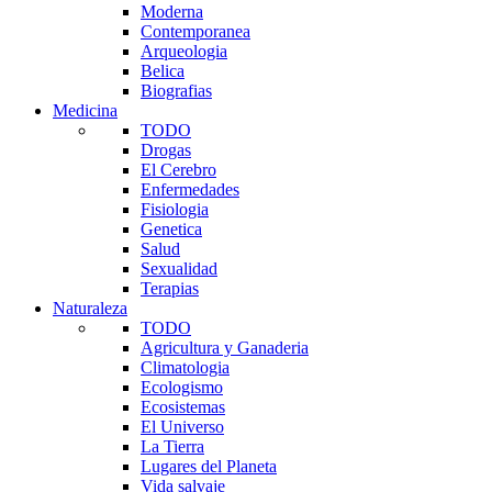
Moderna
Contemporanea
Arqueologia
Belica
Biografias
Medicina
TODO
Drogas
El Cerebro
Enfermedades
Fisiologia
Genetica
Salud
Sexualidad
Terapias
Naturaleza
TODO
Agricultura y Ganaderia
Climatologia
Ecologismo
Ecosistemas
El Universo
La Tierra
Lugares del Planeta
Vida salvaje