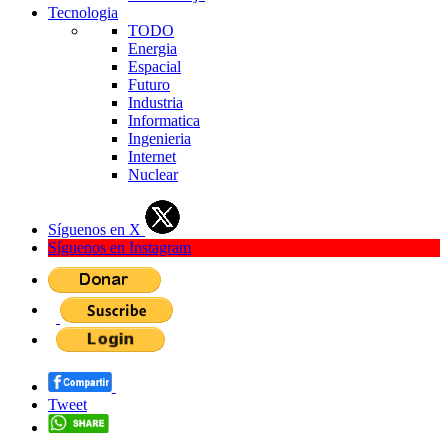
Tecnologia
TODO
Energia
Espacial
Futuro
Industria
Informatica
Ingenieria
Internet
Nuclear
Síguenos en X
Síguenos en Instagram
Tweet