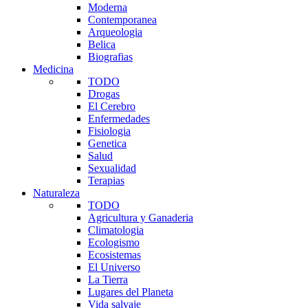
Moderna
Contemporanea
Arqueologia
Belica
Biografias
Medicina
TODO
Drogas
El Cerebro
Enfermedades
Fisiologia
Genetica
Salud
Sexualidad
Terapias
Naturaleza
TODO
Agricultura y Ganaderia
Climatologia
Ecologismo
Ecosistemas
El Universo
La Tierra
Lugares del Planeta
Vida salvaje