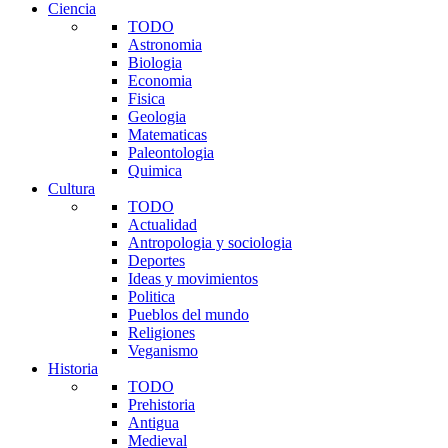
Ciencia
TODO
Astronomia
Biologia
Economia
Fisica
Geologia
Matematicas
Paleontologia
Quimica
Cultura
TODO
Actualidad
Antropologia y sociologia
Deportes
Ideas y movimientos
Politica
Pueblos del mundo
Religiones
Veganismo
Historia
TODO
Prehistoria
Antigua
Medieval