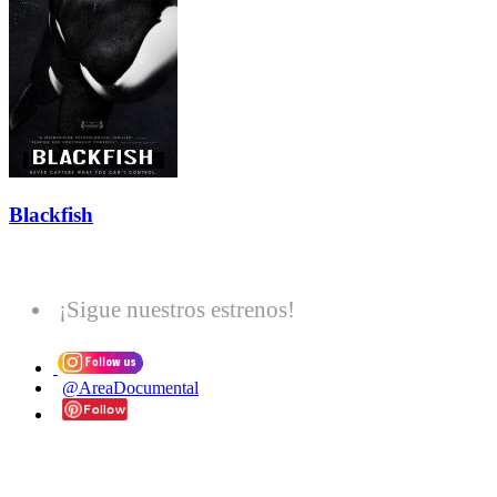
Blackfish
¡Sigue nuestros estrenos!
@AreaDocumental