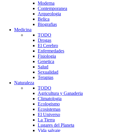
Moderna
Contemporanea
Arqueologia
Belica
Biografias
Medicina
TODO
Drogas
El Cerebro
Enfermedades
Fisiologia
Genetica
Salud
Sexualidad
Terapias
Naturaleza
TODO
Agricultura y Ganaderia
Climatologia
Ecologismo
Ecosistemas
El Universo
La Tierra
Lugares del Planeta
Vida salvaje