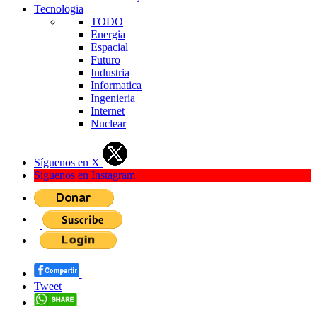
Tecnologia
TODO
Energia
Espacial
Futuro
Industria
Informatica
Ingenieria
Internet
Nuclear
Síguenos en X
Síguenos en Instagram
Tweet