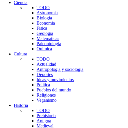
Ciencia
TODO
Astronomia
Biologia
Economia
Fisica
Geologia
Matematicas
Paleontologia
Quimica
Cultura
TODO
Actualidad
Antropologia y sociologia
Deportes
Ideas y movimientos
Politica
Pueblos del mundo
Religiones
Veganismo
Historia
TODO
Prehistoria
Antigua
Medieval