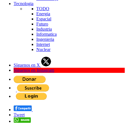
Tecnologia
TODO
Energia
Espacial
Futuro
Industria
Informatica
Ingenieria
Internet
Nuclear
Síguenos en X
Síguenos en Instagram
Tweet