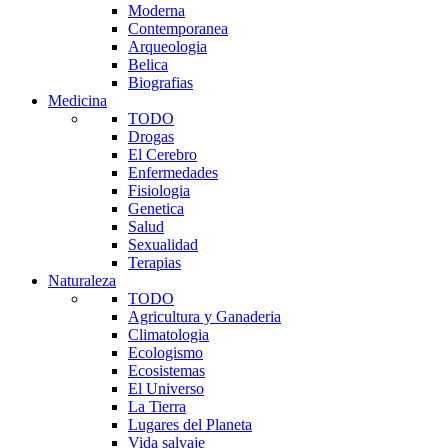
Moderna
Contemporanea
Arqueologia
Belica
Biografias
Medicina
TODO
Drogas
El Cerebro
Enfermedades
Fisiologia
Genetica
Salud
Sexualidad
Terapias
Naturaleza
TODO
Agricultura y Ganaderia
Climatologia
Ecologismo
Ecosistemas
El Universo
La Tierra
Lugares del Planeta
Vida salvaje