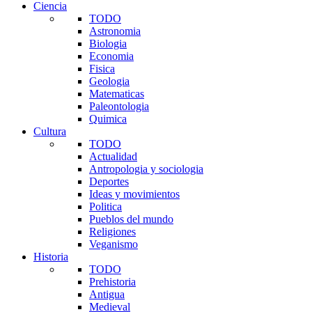
Ciencia
TODO
Astronomia
Biologia
Economia
Fisica
Geologia
Matematicas
Paleontologia
Quimica
Cultura
TODO
Actualidad
Antropologia y sociologia
Deportes
Ideas y movimientos
Politica
Pueblos del mundo
Religiones
Veganismo
Historia
TODO
Prehistoria
Antigua
Medieval