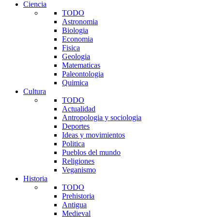
Ciencia
TODO
Astronomia
Biologia
Economia
Fisica
Geologia
Matematicas
Paleontologia
Quimica
Cultura
TODO
Actualidad
Antropologia y sociologia
Deportes
Ideas y movimientos
Politica
Pueblos del mundo
Religiones
Veganismo
Historia
TODO
Prehistoria
Antigua
Medieval