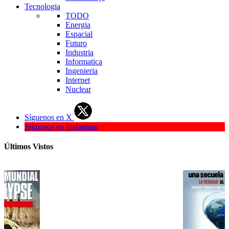
Tecnologia
TODO
Energia
Espacial
Futuro
Industria
Informatica
Ingenieria
Internet
Nuclear
Síguenos en X
Síguenos en Instagram
Últimos Vistos