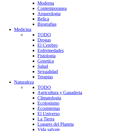
Moderna
Contemporanea
Arqueologia
Belica
Biografias
Medicina
TODO
Drogas
El Cerebro
Enfermedades
Fisiologia
Genetica
Salud
Sexualidad
Terapias
Naturaleza
TODO
Agricultura y Ganaderia
Climatologia
Ecologismo
Ecosistemas
El Universo
La Tierra
Lugares del Planeta
Vida salvaje