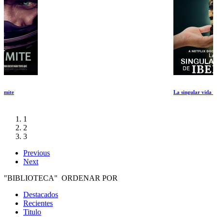
La singular vida de Ibelin
1
2
3
Previous
Next
"BIBLIOTECA" ORDENAR POR
Destacados
Recientes
Titulo