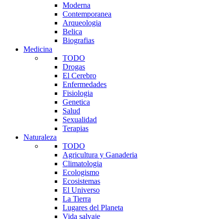
Moderna
Contemporanea
Arqueologia
Belica
Biografias
Medicina
TODO
Drogas
El Cerebro
Enfermedades
Fisiologia
Genetica
Salud
Sexualidad
Terapias
Naturaleza
TODO
Agricultura y Ganaderia
Climatologia
Ecologismo
Ecosistemas
El Universo
La Tierra
Lugares del Planeta
Vida salvaje