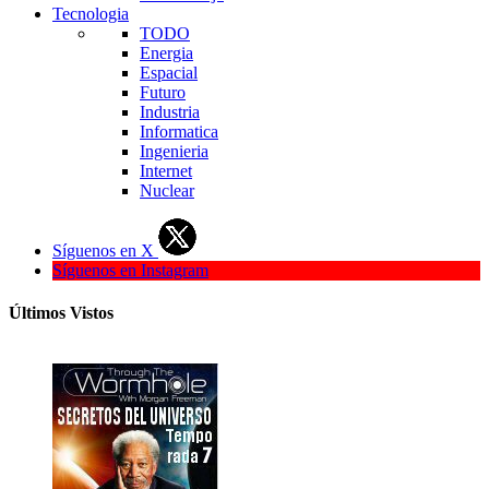
Tecnologia
TODO
Energia
Espacial
Futuro
Industria
Informatica
Ingenieria
Internet
Nuclear
Síguenos en X
Síguenos en Instagram
Últimos Vistos