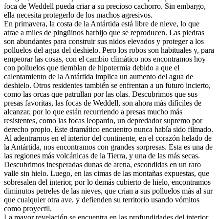
foca de Weddell pueda criar a su precioso cachorro. Sin embargo,
ella necesita protegerlo de los machos agresivos.
En primavera, la costa de la Antártida está libre de nieve, lo que
atrae a miles de pingüinos barbijo que se reproducen. Las piedras
son abundantes para construir sus nidos elevados y proteger a los
polluelos del agua del deshielo. Pero los robos son habituales y, para
empeorar las cosas, con el cambio climático nos encontramos hoy
con polluelos que tiemblan de hipotermia debido a que el
calentamiento de la Antártida implica un aumento del agua de
deshielo. Otros residentes también se enfrentan a un futuro incierto,
como las orcas que patrullan por las olas. Descubrimos que sus
presas favoritas, las focas de Weddell, son ahora más difíciles de
alcanzar, por lo que están recurriendo a presas mucho más
resistentes, como las focas leopardo, un depredador supremo por
derecho propio. Este dramático encuentro nunca había sido filmado.
Al adentrarnos en el interior del continente, en el corazón helado de
la Antártida, nos encontramos con grandes sorpresas. Esta es una de
las regiones más volcánicas de la Tierra, y una de las más secas.
Descubrimos inesperadas dunas de arena, escondidas en un raro
valle sin hielo. Luego, en las cimas de las montañas expuestas, que
sobresalen del interior, por lo demás cubierto de hielo, encontramos
diminutos petreles de las nieves, que crían a sus polluelos más al sur
que cualquier otra ave, y defienden su territorio usando vómitos
como proyectil.
La mayor revelación se encuentra en las profundidades del interior,