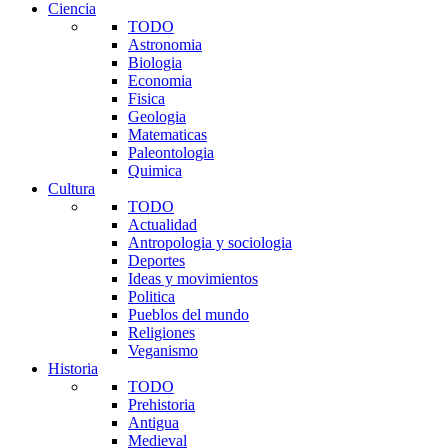
Ciencia
TODO
Astronomia
Biologia
Economia
Fisica
Geologia
Matematicas
Paleontologia
Quimica
Cultura
TODO
Actualidad
Antropologia y sociologia
Deportes
Ideas y movimientos
Politica
Pueblos del mundo
Religiones
Veganismo
Historia
TODO
Prehistoria
Antigua
Medieval