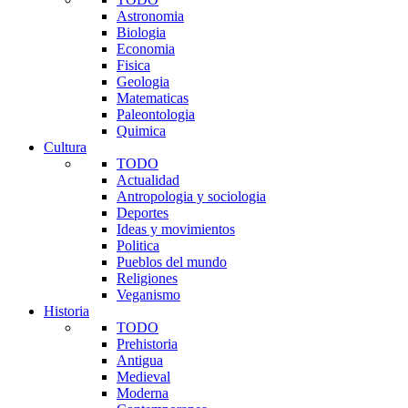
Astronomia
Biologia
Economia
Fisica
Geologia
Matematicas
Paleontologia
Quimica
Cultura
TODO
Actualidad
Antropologia y sociologia
Deportes
Ideas y movimientos
Politica
Pueblos del mundo
Religiones
Veganismo
Historia
TODO
Prehistoria
Antigua
Medieval
Moderna