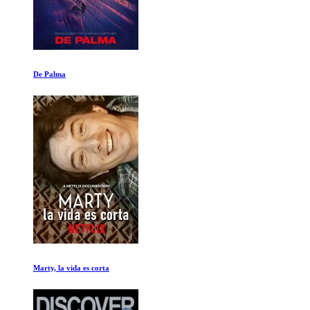
Agujeros negros: Buscando en lo desconocido
Desenmascarando a Alienigenas Ancestrales: Los Annunaki