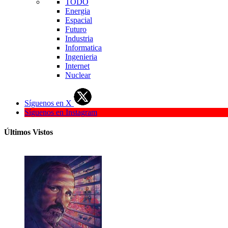
TODO
Energia
Espacial
Futuro
Industria
Informatica
Ingenieria
Internet
Nuclear
Síguenos en X
Síguenos en Instagram
Últimos Vistos