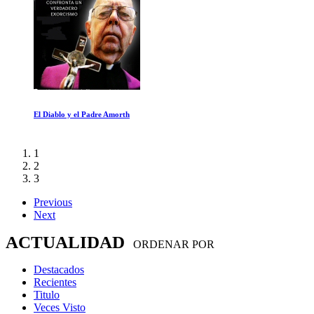
Vendiendo
1
2
3
Previous
Next
ACTUALIDAD
ORDENAR POR
Destacados
Recientes
Titulo
Veces Visto