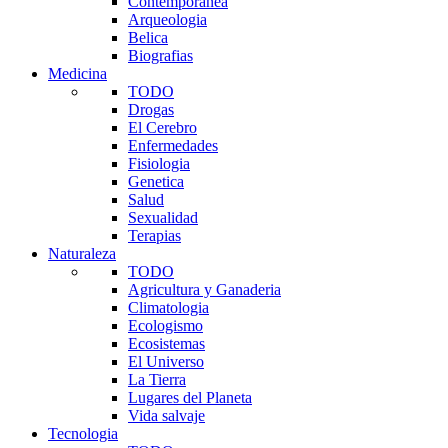
Contemporanea
Arqueologia
Belica
Biografias
Medicina
TODO
Drogas
El Cerebro
Enfermedades
Fisiologia
Genetica
Salud
Sexualidad
Terapias
Naturaleza
TODO
Agricultura y Ganaderia
Climatologia
Ecologismo
Ecosistemas
El Universo
La Tierra
Lugares del Planeta
Vida salvaje
Tecnologia