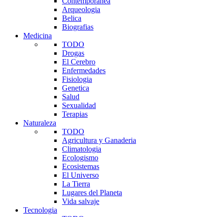
Contemporanea
Arqueologia
Belica
Biografias
Medicina
TODO
Drogas
El Cerebro
Enfermedades
Fisiologia
Genetica
Salud
Sexualidad
Terapias
Naturaleza
TODO
Agricultura y Ganaderia
Climatologia
Ecologismo
Ecosistemas
El Universo
La Tierra
Lugares del Planeta
Vida salvaje
Tecnologia