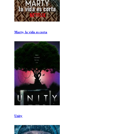
13a Enmienda
Una ultima aventura: Asi se hizo Stranger Things 5