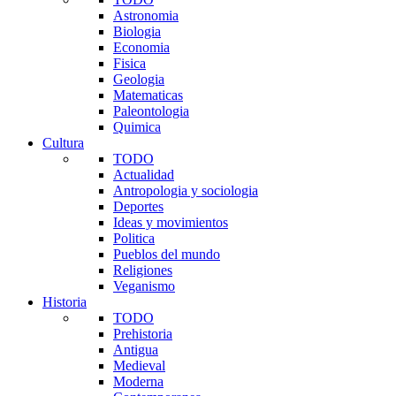
Astronomia
Biologia
Economia
Fisica
Geologia
Matematicas
Paleontologia
Quimica
Cultura
TODO
Actualidad
Antropologia y sociologia
Deportes
Ideas y movimientos
Politica
Pueblos del mundo
Religiones
Veganismo
Historia
TODO
Prehistoria
Antigua
Medieval
Moderna