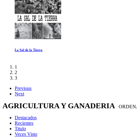
Que es una mujer
1
2
3
Previous
Next
AGRICULTURA Y GANADERIA
ORDENA
Destacados
Recientes
Titulo
Veces Visto