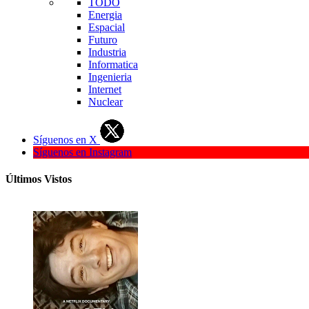
TODO
Energia
Espacial
Futuro
Industria
Informatica
Ingenieria
Internet
Nuclear
Síguenos en X
Síguenos en Instagram
Últimos Vistos