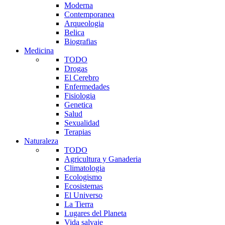
Moderna
Contemporanea
Arqueologia
Belica
Biografias
Medicina
TODO
Drogas
El Cerebro
Enfermedades
Fisiologia
Genetica
Salud
Sexualidad
Terapias
Naturaleza
TODO
Agricultura y Ganaderia
Climatologia
Ecologismo
Ecosistemas
El Universo
La Tierra
Lugares del Planeta
Vida salvaje