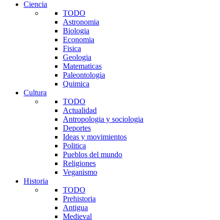
Ciencia
TODO
Astronomia
Biologia
Economia
Fisica
Geologia
Matematicas
Paleontologia
Quimica
Cultura
TODO
Actualidad
Antropologia y sociologia
Deportes
Ideas y movimientos
Politica
Pueblos del mundo
Religiones
Veganismo
Historia
TODO
Prehistoria
Antigua
Medieval