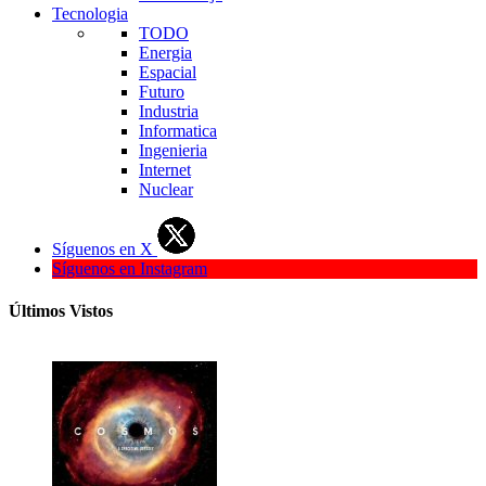
Tecnologia
TODO
Energia
Espacial
Futuro
Industria
Informatica
Ingenieria
Internet
Nuclear
Síguenos en X
Síguenos en Instagram
Últimos Vistos