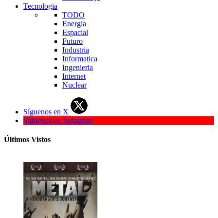
Tecnologia
TODO
Energia
Espacial
Futuro
Industria
Informatica
Ingenieria
Internet
Nuclear
Síguenos en X
Síguenos en Instagram
Últimos Vistos