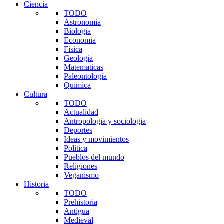
Ciencia
TODO
Astronomia
Biologia
Economia
Fisica
Geologia
Matematicas
Paleontologia
Quimica
Cultura
TODO
Actualidad
Antropologia y sociologia
Deportes
Ideas y movimientos
Politica
Pueblos del mundo
Religiones
Veganismo
Historia
TODO
Prehistoria
Antigua
Medieval