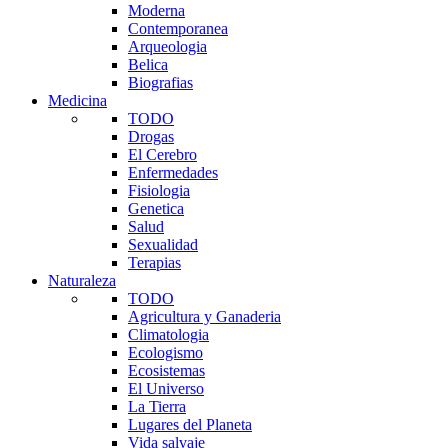
Moderna
Contemporanea
Arqueologia
Belica
Biografias
Medicina
TODO
Drogas
El Cerebro
Enfermedades
Fisiologia
Genetica
Salud
Sexualidad
Terapias
Naturaleza
TODO
Agricultura y Ganaderia
Climatologia
Ecologismo
Ecosistemas
El Universo
La Tierra
Lugares del Planeta
Vida salvaje