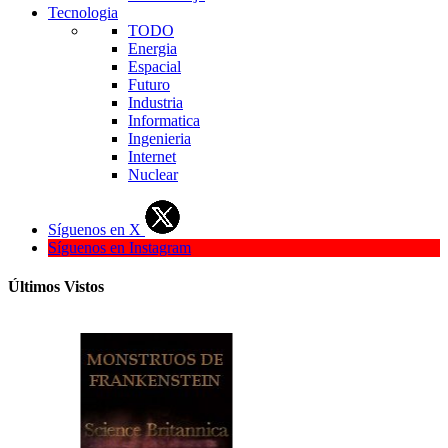
Tecnologia
TODO
Energia
Espacial
Futuro
Industria
Informatica
Ingenieria
Internet
Nuclear
Síguenos en X
Síguenos en Instagram
Últimos Vistos