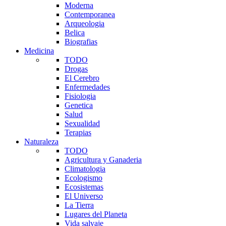
Moderna
Contemporanea
Arqueologia
Belica
Biografias
Medicina
TODO
Drogas
El Cerebro
Enfermedades
Fisiologia
Genetica
Salud
Sexualidad
Terapias
Naturaleza
TODO
Agricultura y Ganaderia
Climatologia
Ecologismo
Ecosistemas
El Universo
La Tierra
Lugares del Planeta
Vida salvaje