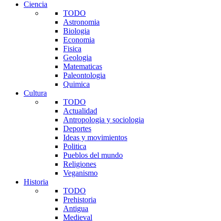
Ciencia
TODO
Astronomia
Biologia
Economia
Fisica
Geologia
Matematicas
Paleontologia
Quimica
Cultura
TODO
Actualidad
Antropologia y sociologia
Deportes
Ideas y movimientos
Politica
Pueblos del mundo
Religiones
Veganismo
Historia
TODO
Prehistoria
Antigua
Medieval