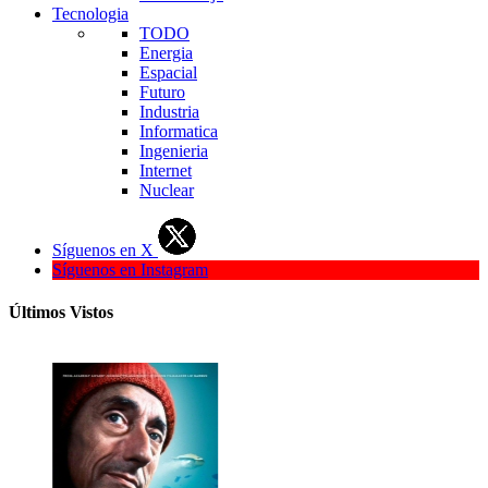
Tecnologia
TODO
Energia
Espacial
Futuro
Industria
Informatica
Ingenieria
Internet
Nuclear
Síguenos en X
Síguenos en Instagram
Últimos Vistos