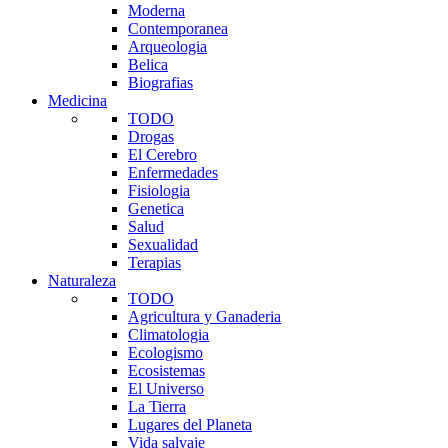
Moderna
Contemporanea
Arqueologia
Belica
Biografias
Medicina
TODO
Drogas
El Cerebro
Enfermedades
Fisiologia
Genetica
Salud
Sexualidad
Terapias
Naturaleza
TODO
Agricultura y Ganaderia
Climatologia
Ecologismo
Ecosistemas
El Universo
La Tierra
Lugares del Planeta
Vida salvaje