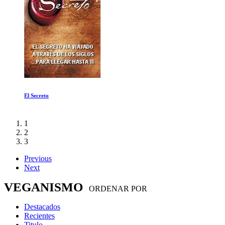
El Secreto
1
2
3
Previous
Next
VEGANISMO
ORDENAR POR
Destacados
Recientes
Titulo