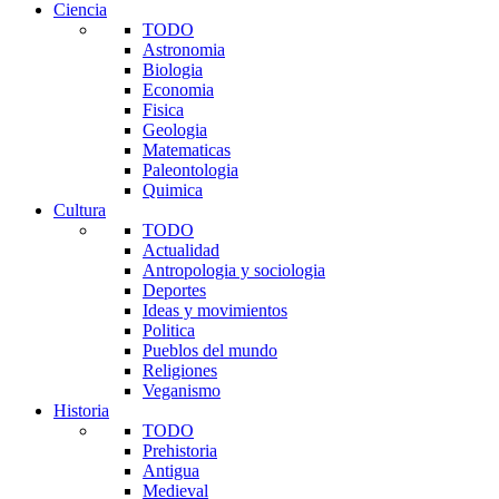
Ciencia
TODO
Astronomia
Biologia
Economia
Fisica
Geologia
Matematicas
Paleontologia
Quimica
Cultura
TODO
Actualidad
Antropologia y sociologia
Deportes
Ideas y movimientos
Politica
Pueblos del mundo
Religiones
Veganismo
Historia
TODO
Prehistoria
Antigua
Medieval