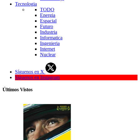
Tecnologia
TODO
Energia
Espacial
Futuro
Industria
Informatica
Ingenieria
Internet
Nuclear
Síguenos en X
Síguenos en Instagram
Últimos Vistos