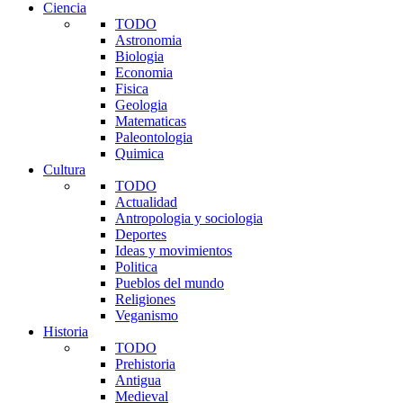
Ciencia
TODO
Astronomia
Biologia
Economia
Fisica
Geologia
Matematicas
Paleontologia
Quimica
Cultura
TODO
Actualidad
Antropologia y sociologia
Deportes
Ideas y movimientos
Politica
Pueblos del mundo
Religiones
Veganismo
Historia
TODO
Prehistoria
Antigua
Medieval