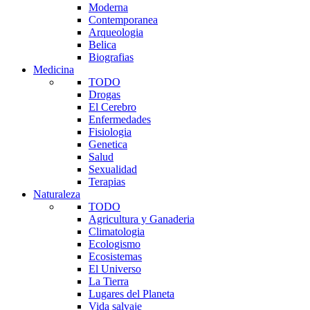
Moderna
Contemporanea
Arqueologia
Belica
Biografias
Medicina
TODO
Drogas
El Cerebro
Enfermedades
Fisiologia
Genetica
Salud
Sexualidad
Terapias
Naturaleza
TODO
Agricultura y Ganaderia
Climatologia
Ecologismo
Ecosistemas
El Universo
La Tierra
Lugares del Planeta
Vida salvaje