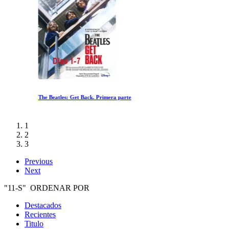
The Beatles: Get Back. Primera parte
1
2
3
Previous
Next
"11-S" ORDENAR POR
Destacados
Recientes
Titulo