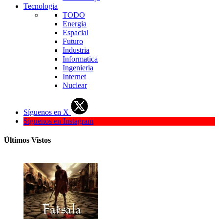
Tecnologia
TODO
Energia
Espacial
Futuro
Industria
Informatica
Ingenieria
Internet
Nuclear
Síguenos en X
Síguenos en Instagram
Últimos Vistos