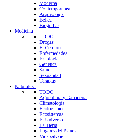
Moderna
Contemporanea
Arqueologia
Belica
Biografias
Medicina
TODO
Drogas
El Cerebro
Enfermedades
Fisiologia
Genetica
Salud
Sexualidad
Terapias
Naturaleza
TODO
Agricultura y Ganaderia
Climatologia
Ecologismo
Ecosistemas
El Universo
La Tierra
Lugares del Planeta
Vida salvaje