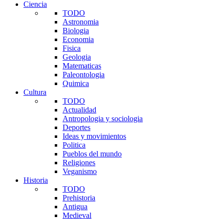
Ciencia
TODO
Astronomia
Biologia
Economia
Fisica
Geologia
Matematicas
Paleontologia
Quimica
Cultura
TODO
Actualidad
Antropologia y sociologia
Deportes
Ideas y movimientos
Politica
Pueblos del mundo
Religiones
Veganismo
Historia
TODO
Prehistoria
Antigua
Medieval