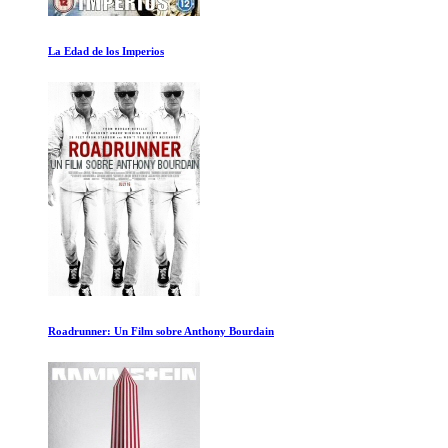
The True Cost
15 Minutos de verguenza