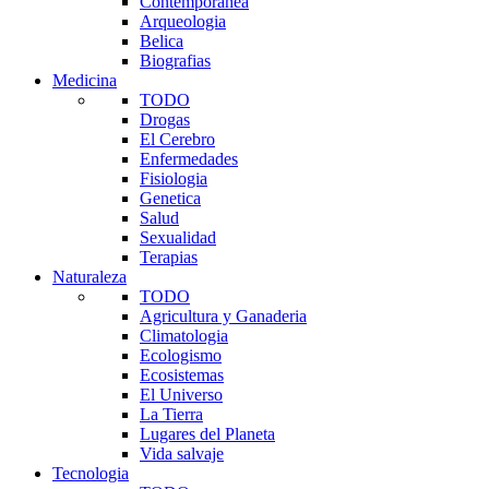
Contemporanea
Arqueologia
Belica
Biografias
Medicina
TODO
Drogas
El Cerebro
Enfermedades
Fisiologia
Genetica
Salud
Sexualidad
Terapias
Naturaleza
TODO
Agricultura y Ganaderia
Climatologia
Ecologismo
Ecosistemas
El Universo
La Tierra
Lugares del Planeta
Vida salvaje
Tecnologia