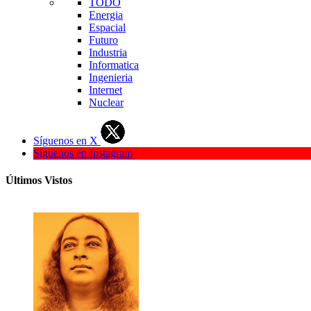
TODO
Energia
Espacial
Futuro
Industria
Informatica
Ingenieria
Internet
Nuclear
Síguenos en X
Síguenos en Instagram
Últimos Vistos