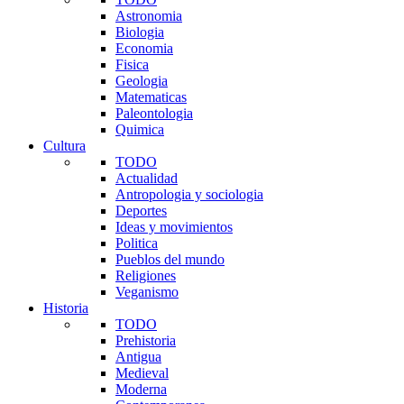
Astronomia
Biologia
Economia
Fisica
Geologia
Matematicas
Paleontologia
Quimica
Cultura
TODO
Actualidad
Antropologia y sociologia
Deportes
Ideas y movimientos
Politica
Pueblos del mundo
Religiones
Veganismo
Historia
TODO
Prehistoria
Antigua
Medieval
Moderna