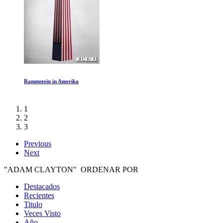
De polo a polo con Will Smith Ep 5-7
1
2
3
Previous
Next
"ADAM CLAYTON" ORDENAR POR
Destacados
Recientes
Titulo
Veces Visto
Año