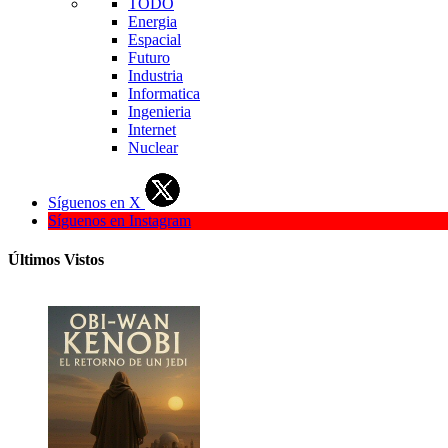
TODO
Energia
Espacial
Futuro
Industria
Informatica
Ingenieria
Internet
Nuclear
Síguenos en X
Síguenos en Instagram
Últimos Vistos