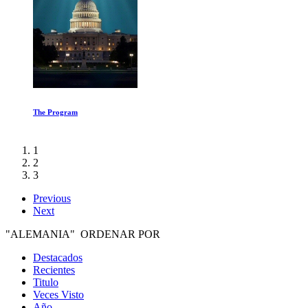
Aventura en el Gran Cañon
1
2
3
Previous
Next
"ALEMANIA" ORDENAR POR
Destacados
Recientes
Titulo
Veces Visto
Año