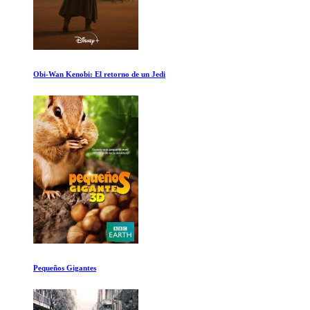
Adios Muchachos
Oasis Supersonic