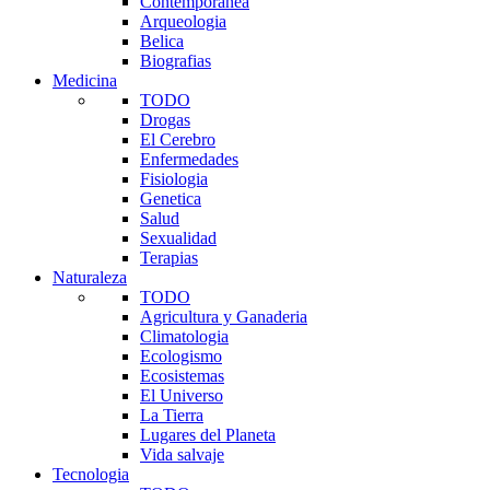
Contemporanea
Arqueologia
Belica
Biografias
Medicina
TODO
Drogas
El Cerebro
Enfermedades
Fisiologia
Genetica
Salud
Sexualidad
Terapias
Naturaleza
TODO
Agricultura y Ganaderia
Climatologia
Ecologismo
Ecosistemas
El Universo
La Tierra
Lugares del Planeta
Vida salvaje
Tecnologia