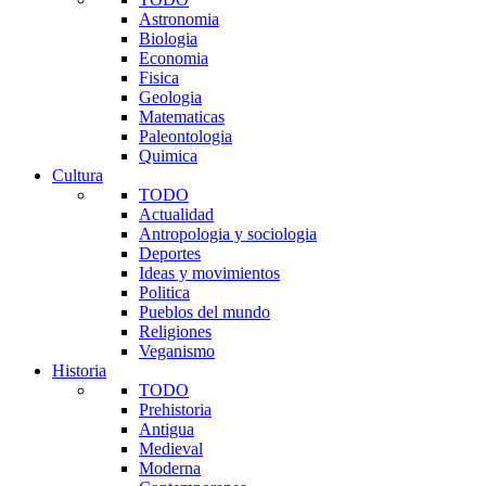
Astronomia
Biologia
Economia
Fisica
Geologia
Matematicas
Paleontologia
Quimica
Cultura
TODO
Actualidad
Antropologia y sociologia
Deportes
Ideas y movimientos
Politica
Pueblos del mundo
Religiones
Veganismo
Historia
TODO
Prehistoria
Antigua
Medieval
Moderna