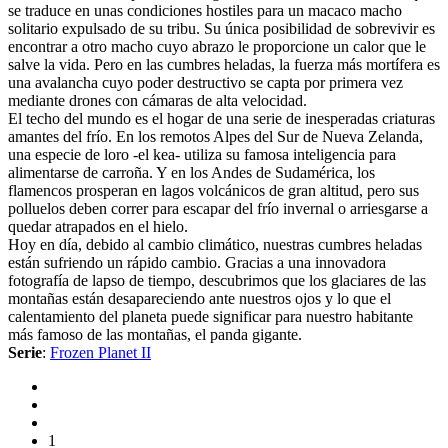
se traduce en unas condiciones hostiles para un macaco macho
solitario expulsado de su tribu. Su única posibilidad de sobrevivir es
encontrar a otro macho cuyo abrazo le proporcione un calor que le
salve la vida. Pero en las cumbres heladas, la fuerza más mortífera es
una avalancha cuyo poder destructivo se capta por primera vez
mediante drones con cámaras de alta velocidad.
El techo del mundo es el hogar de una serie de inesperadas criaturas
amantes del frío. En los remotos Alpes del Sur de Nueva Zelanda,
una especie de loro -el kea- utiliza su famosa inteligencia para
alimentarse de carroña. Y en los Andes de Sudamérica, los
flamencos prosperan en lagos volcánicos de gran altitud, pero sus
polluelos deben correr para escapar del frío invernal o arriesgarse a
quedar atrapados en el hielo.
Hoy en día, debido al cambio climático, nuestras cumbres heladas
están sufriendo un rápido cambio. Gracias a una innovadora
fotografía de lapso de tiempo, descubrimos que los glaciares de las
montañas están desapareciendo ante nuestros ojos y lo que el
calentamiento del planeta puede significar para nuestro habitante
más famoso de las montañas, el panda gigante.
Serie
:
Frozen Planet II
1