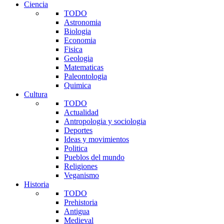
Ciencia
TODO
Astronomia
Biologia
Economia
Fisica
Geologia
Matematicas
Paleontologia
Quimica
Cultura
TODO
Actualidad
Antropologia y sociologia
Deportes
Ideas y movimientos
Politica
Pueblos del mundo
Religiones
Veganismo
Historia
TODO
Prehistoria
Antigua
Medieval