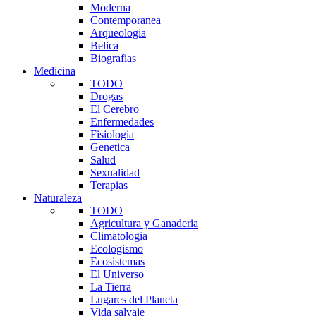
Moderna
Contemporanea
Arqueologia
Belica
Biografias
Medicina
TODO
Drogas
El Cerebro
Enfermedades
Fisiologia
Genetica
Salud
Sexualidad
Terapias
Naturaleza
TODO
Agricultura y Ganaderia
Climatologia
Ecologismo
Ecosistemas
El Universo
La Tierra
Lugares del Planeta
Vida salvaje