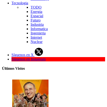
Tecnologia
TODO
Energia
Espacial
Futuro
Industria
Informatica
Ingenieria
Internet
Nuclear
Síguenos en X
Síguenos en Instagram
Últimos Vistos