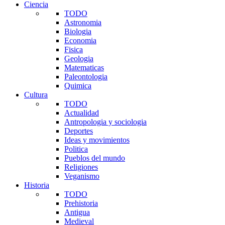
Ciencia
TODO
Astronomia
Biologia
Economia
Fisica
Geologia
Matematicas
Paleontologia
Quimica
Cultura
TODO
Actualidad
Antropologia y sociologia
Deportes
Ideas y movimientos
Politica
Pueblos del mundo
Religiones
Veganismo
Historia
TODO
Prehistoria
Antigua
Medieval