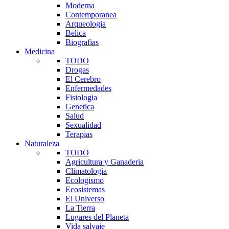
Moderna
Contemporanea
Arqueologia
Belica
Biografias
Medicina
TODO
Drogas
El Cerebro
Enfermedades
Fisiologia
Genetica
Salud
Sexualidad
Terapias
Naturaleza
TODO
Agricultura y Ganaderia
Climatologia
Ecologismo
Ecosistemas
El Universo
La Tierra
Lugares del Planeta
Vida salvaje