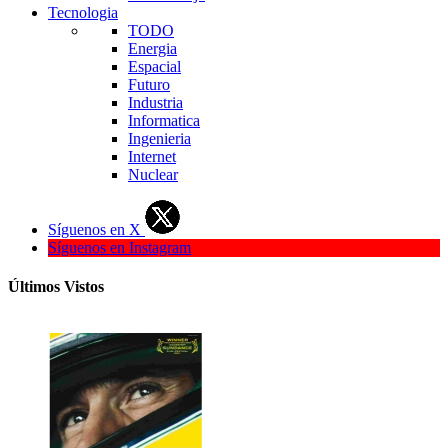
Tecnologia
TODO
Energia
Espacial
Futuro
Industria
Informatica
Ingenieria
Internet
Nuclear
Síguenos en X
Síguenos en Instagram
Últimos Vistos