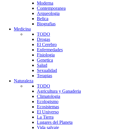
Moderna
Contemporanea
Arqueologia
Belica
Biografias
Medicina
TODO
Drogas
El Cerebro
Enfermedades
Fisiologia
Genetica
Salud
Sexualidad
Terapias
Naturaleza
TODO
Agricultura y Ganaderia
Climatologia
Ecologismo
Ecosistemas
El Universo
La Tierra
Lugares del Planeta
Vida salvaje