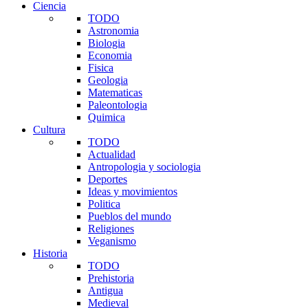
Ciencia
TODO
Astronomia
Biologia
Economia
Fisica
Geologia
Matematicas
Paleontologia
Quimica
Cultura
TODO
Actualidad
Antropologia y sociologia
Deportes
Ideas y movimientos
Politica
Pueblos del mundo
Religiones
Veganismo
Historia
TODO
Prehistoria
Antigua
Medieval