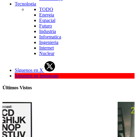
Tecnologia
TODO
Energia
Espacial
Futuro
Industria
Informatica
Ingenieria
Internet
Nuclear
Síguenos en X
Síguenos en Instagram
Últimos Vistos