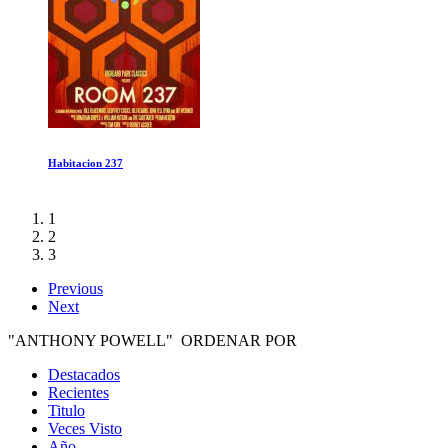
Harry Potter: Regreso a Hogwarts
1
2
3
Previous
Next
"ANTHONY POWELL" ORDENAR POR
Destacados
Recientes
Titulo
Veces Visto
Año