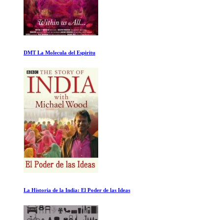
Roadrunner: Un Film sobre Anthony Bourdain
El alpinista