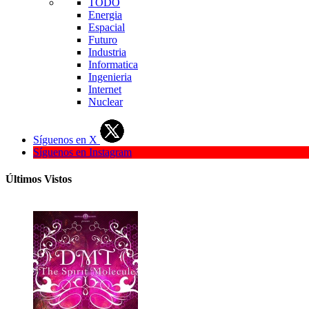
TODO
Energia
Espacial
Futuro
Industria
Informatica
Ingenieria
Internet
Nuclear
Síguenos en X
Síguenos en Instagram
Últimos Vistos