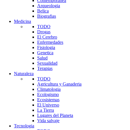
Contemporanea
Arqueologia
Belica
Biografias
Medicina
TODO
Drogas
El Cerebro
Enfermedades
Fisiologia
Genetica
Salud
Sexualidad
Terapias
Naturaleza
TODO
Agricultura y Ganaderia
Climatologia
Ecologismo
Ecosistemas
El Universo
La Tierra
Lugares del Planeta
Vida salvaje
Tecnologia