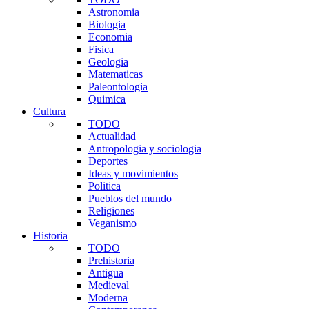
Astronomia
Biologia
Economia
Fisica
Geologia
Matematicas
Paleontologia
Quimica
Cultura
TODO
Actualidad
Antropologia y sociologia
Deportes
Ideas y movimientos
Politica
Pueblos del mundo
Religiones
Veganismo
Historia
TODO
Prehistoria
Antigua
Medieval
Moderna