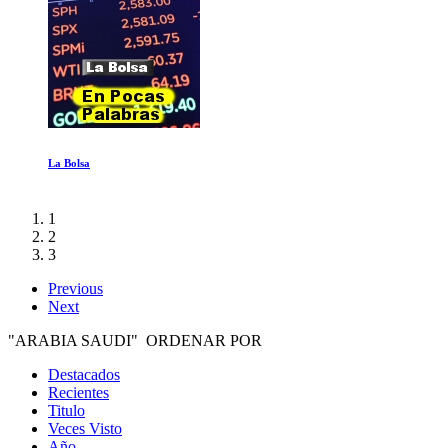
Pequeños Gigantes
1
2
3
Previous
Next
"ARABIA SAUDI" ORDENAR POR
Destacados
Recientes
Titulo
Veces Visto
Año