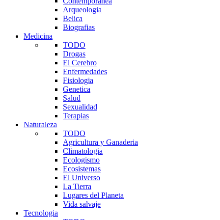
Contemporanea
Arqueologia
Belica
Biografias
Medicina
TODO
Drogas
El Cerebro
Enfermedades
Fisiologia
Genetica
Salud
Sexualidad
Terapias
Naturaleza
TODO
Agricultura y Ganaderia
Climatologia
Ecologismo
Ecosistemas
El Universo
La Tierra
Lugares del Planeta
Vida salvaje
Tecnologia