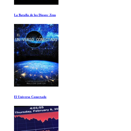
Conquistadores: La Caida de los Aztecas
Vikingos Temporada 1 Ep 7-9