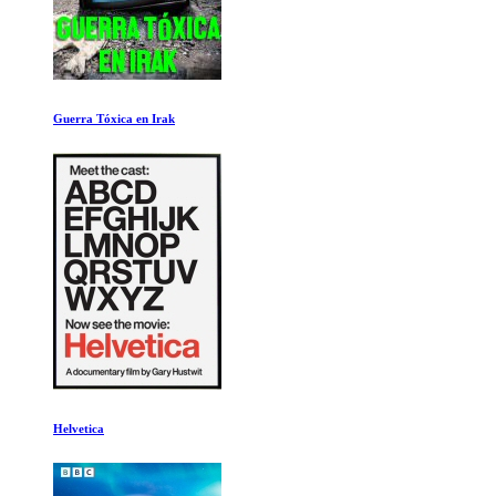
El alpinista
Queen: Days of Our Lives