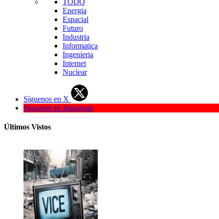
TODO
Energia
Espacial
Futuro
Industria
Informatica
Ingenieria
Internet
Nuclear
Síguenos en X
Síguenos en Instagram
Últimos Vistos