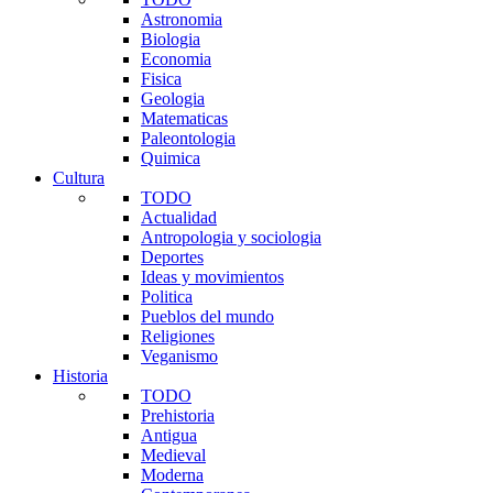
Astronomia
Biologia
Economia
Fisica
Geologia
Matematicas
Paleontologia
Quimica
Cultura
TODO
Actualidad
Antropologia y sociologia
Deportes
Ideas y movimientos
Politica
Pueblos del mundo
Religiones
Veganismo
Historia
TODO
Prehistoria
Antigua
Medieval
Moderna