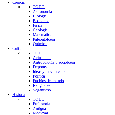
Ciencia
TODO
Astronomia
Biologia
Economia
Fisica
Geologia
Matematicas
Paleontologia
Quimica
Cultura
TODO
Actualidad
Antropologia y sociologia
Deportes
Ideas y movimientos
Politica
Pueblos del mundo
Religiones
Veganismo
Historia
TODO
Prehistoria
Antigua
Medieval