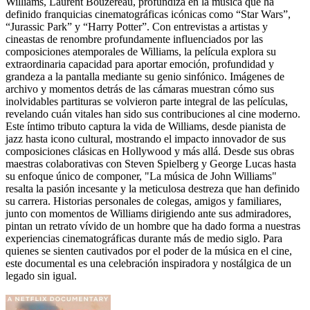
Williams, Laurent Bouzereau, profundiza en la música que ha
definido franquicias cinematográficas icónicas como “Star Wars”,
“Jurassic Park” y “Harry Potter”. Con entrevistas a artistas y
cineastas de renombre profundamente influenciados por las
composiciones atemporales de Williams, la película explora su
extraordinaria capacidad para aportar emoción, profundidad y
grandeza a la pantalla mediante su genio sinfónico. Imágenes de
archivo y momentos detrás de las cámaras muestran cómo sus
inolvidables partituras se volvieron parte integral de las películas,
revelando cuán vitales han sido sus contribuciones al cine moderno.
Este íntimo tributo captura la vida de Williams, desde pianista de
jazz hasta icono cultural, mostrando el impacto innovador de sus
composiciones clásicas en Hollywood y más allá. Desde sus obras
maestras colaborativas con Steven Spielberg y George Lucas hasta
su enfoque único de componer, "La música de John Williams"
resalta la pasión incesante y la meticulosa destreza que han definido
su carrera. Historias personales de colegas, amigos y familiares,
junto con momentos de Williams dirigiendo ante sus admiradores,
pintan un retrato vívido de un hombre que ha dado forma a nuestras
experiencias cinematográficas durante más de medio siglo. Para
quienes se sienten cautivados por el poder de la música en el cine,
este documental es una celebración inspiradora y nostálgica de un
legado sin igual.