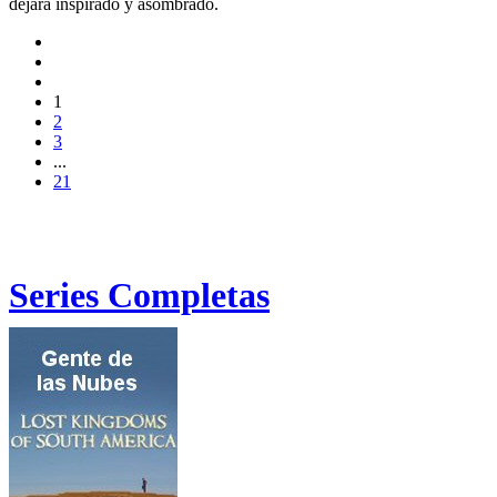
dejará inspirado y asombrado.
1
2
3
...
21
Series Completas