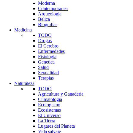
Moderna
Contemporanea
Arqueologia
Belica
Biografias
Medicina
TODO
Drogas
El Cerebro
Enfermedades
Fisiologia
Genetica
Salud
Sexualidad
Terapias
Naturaleza
TODO
Agricultura y Ganaderia
Climatologia
Ecologismo
Ecosistemas
El Universo
La Tierra
Lugares del Planeta
Vida salvaje