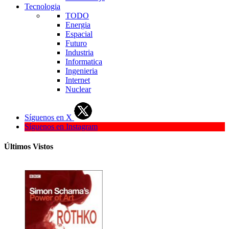
Tecnologia
TODO
Energia
Espacial
Futuro
Industria
Informatica
Ingenieria
Internet
Nuclear
Síguenos en X
Síguenos en Instagram
Últimos Vistos