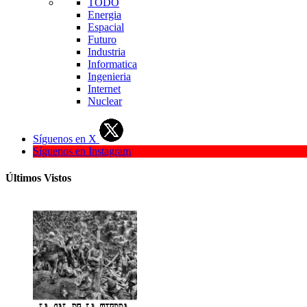
TODO
Energia
Espacial
Futuro
Industria
Informatica
Ingenieria
Internet
Nuclear
Síguenos en X
Síguenos en Instagram
Últimos Vistos