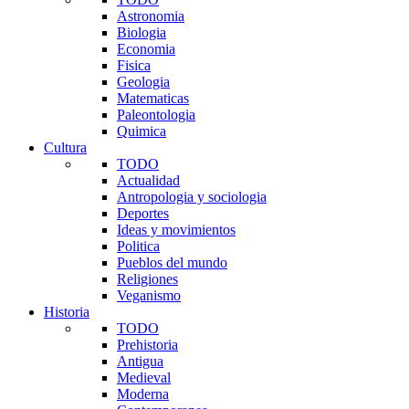
Astronomia
Biologia
Economia
Fisica
Geologia
Matematicas
Paleontologia
Quimica
Cultura
TODO
Actualidad
Antropologia y sociologia
Deportes
Ideas y movimientos
Politica
Pueblos del mundo
Religiones
Veganismo
Historia
TODO
Prehistoria
Antigua
Medieval
Moderna