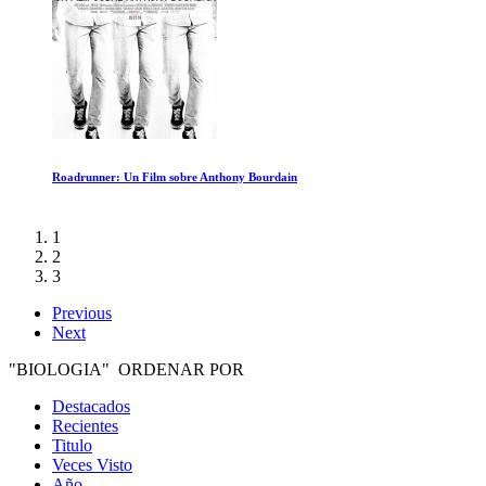
El Dawn Wall
1
2
3
Previous
Next
"BIOLOGIA" ORDENAR POR
Destacados
Recientes
Titulo
Veces Visto
Año