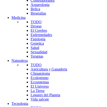
Contemporanea
Arqueologia
Belica
Biografias
Medicina
TODO
Drogas
El Cerebro
Enfermedades
Fisiologia
Genetica
Salud
Sexualidad
Terapias
Naturaleza
TODO
Agricultura y Ganaderia
Climatologia
Ecologismo
Ecosistemas
El Universo
La Tierra
Lugares del Planeta
Vida salvaje
Tecnologia