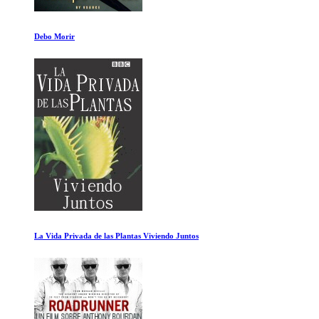
El viaje del Emperador
Empapando