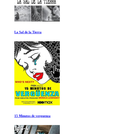
V Europa
Un planeta espectacular Ep 3-4