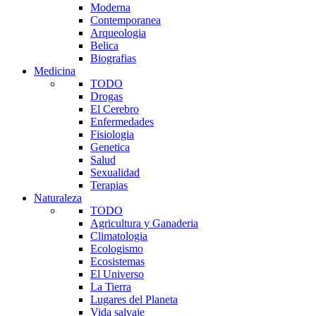
Moderna
Contemporanea
Arqueologia
Belica
Biografias
Medicina
TODO
Drogas
El Cerebro
Enfermedades
Fisiologia
Genetica
Salud
Sexualidad
Terapias
Naturaleza
TODO
Agricultura y Ganaderia
Climatologia
Ecologismo
Ecosistemas
El Universo
La Tierra
Lugares del Planeta
Vida salvaje