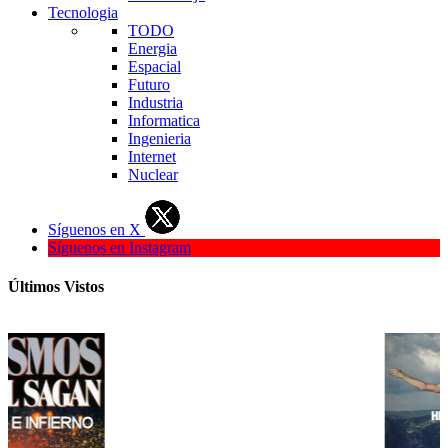
Tecnologia
TODO
Energia
Espacial
Futuro
Industria
Informatica
Ingenieria
Internet
Nuclear
Síguenos en X
Síguenos en Instagram
Últimos Vistos