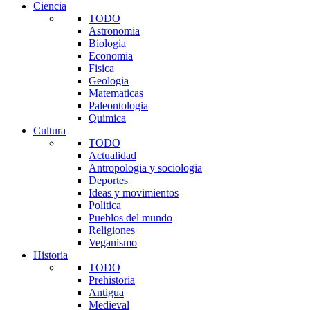
Ciencia
TODO
Astronomia
Biologia
Economia
Fisica
Geologia
Matematicas
Paleontologia
Quimica
Cultura
TODO
Actualidad
Antropologia y sociologia
Deportes
Ideas y movimientos
Politica
Pueblos del mundo
Religiones
Veganismo
Historia
TODO
Prehistoria
Antigua
Medieval