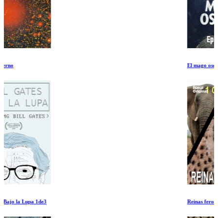
El mago oscuro Ep 3-4
Reinas feroces: Creciendo