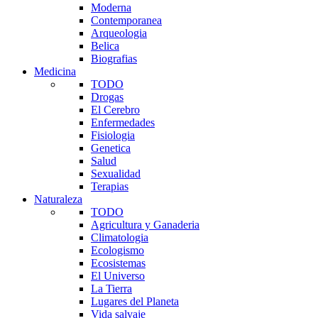
Moderna
Contemporanea
Arqueologia
Belica
Biografias
Medicina
TODO
Drogas
El Cerebro
Enfermedades
Fisiologia
Genetica
Salud
Sexualidad
Terapias
Naturaleza
TODO
Agricultura y Ganaderia
Climatologia
Ecologismo
Ecosistemas
El Universo
La Tierra
Lugares del Planeta
Vida salvaje