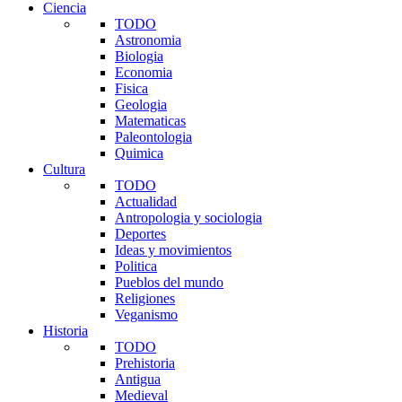
Ciencia
TODO
Astronomia
Biologia
Economia
Fisica
Geologia
Matematicas
Paleontologia
Quimica
Cultura
TODO
Actualidad
Antropologia y sociologia
Deportes
Ideas y movimientos
Politica
Pueblos del mundo
Religiones
Veganismo
Historia
TODO
Prehistoria
Antigua
Medieval