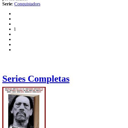
Serie
:
Conquistadors
1
Series Completas