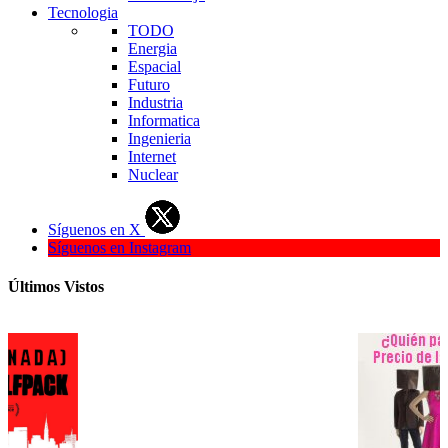
Tecnologia
TODO
Energia
Espacial
Futuro
Industria
Informatica
Ingenieria
Internet
Nuclear
Síguenos en X
Síguenos en Instagram
Últimos Vistos