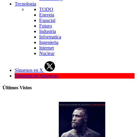
Tecnologia
TODO
Energia
Espacial
Futuro
Industria
Informatica
Ingenieria
Internet
Nuclear
Síguenos en X
Síguenos en Instagram
Últimos Vistos