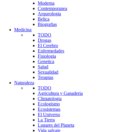
Moderna
Contemporanea
Arqueologia
Belica
Biografias
Medicina
TODO
Drogas
El Cerebro
Enfermedades
Fisiologia
Genetica
Salud
Sexualidad
Terapias
Naturaleza
TODO
Agricultura y Ganaderia
Climatologia
Ecologismo
Ecosistemas
El Universo
La Tierra
Lugares del Planeta
Vida salvaje