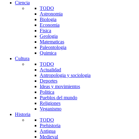
Ciencia
TODO
Astronomia
Biologia
Economia
Fisica
Geologia
Matematicas
Paleontologia
Quimica
Cultura
TODO
Actualidad
Antropologia y sociologia
Deportes
Ideas y movimientos
Politica
Pueblos del mundo
Religiones
Veganismo
Historia
TODO
Prehistoria
Antigua
Medieval