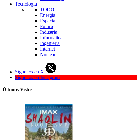
Tecnologia
TODO
Energia
Espacial
Futuro
Industria
Informatica
Ingenieria
Internet
Nuclear
Síguenos en X
Síguenos en Instagram
Últimos Vistos