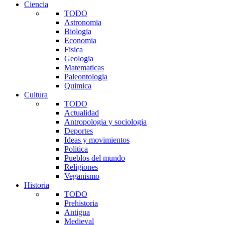
Ciencia
TODO
Astronomia
Biologia
Economia
Fisica
Geologia
Matematicas
Paleontologia
Quimica
Cultura
TODO
Actualidad
Antropologia y sociologia
Deportes
Ideas y movimientos
Politica
Pueblos del mundo
Religiones
Veganismo
Historia
TODO
Prehistoria
Antigua
Medieval