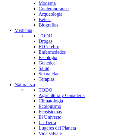
Moderna
Contemporanea
Arqueologia
Belica
Biografias
Medicina
TODO
Drogas
El Cerebro
Enfermedades
Fisiologia
Genetica
Salud
Sexualidad
Terapias
Naturaleza
TODO
Agricultura y Ganaderia
Climatologia
Ecologismo
Ecosistemas
El Universo
La Tierra
Lugares del Planeta
Vida salvaje