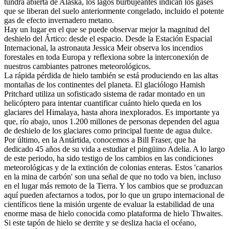
tundra abierta de Alaska, los lagos burbujeantes indican los gases
que se liberan del suelo anteriormente congelado, incluido el potente
gas de efecto invernadero metano.
Hay un lugar en el que se puede observar mejor la magnitud del
deshielo del Ártico: desde el espacio. Desde la Estación Espacial
Internacional, la astronauta Jessica Meir observa los incendios
forestales en toda Europa y reflexiona sobre la interconexión de
nuestros cambiantes patrones meteorológicos.
La rápida pérdida de hielo también se está produciendo en las altas
montañas de los continentes del planeta. El glaciólogo Hamish
Pritchard utiliza un sofisticado sistema de radar montado en un
helicóptero para intentar cuantificar cuánto hielo queda en los
glaciares del Himalaya, hasta ahora inexplorados. Es importante ya
que, río abajo, unos 1.200 millones de personas dependen del agua
de deshielo de los glaciares como principal fuente de agua dulce.
Por último, en la Antártida, conocemos a Bill Fraser, que ha
dedicado 45 años de su vida a estudiar el pingüino Adelia. A lo largo
de este periodo, ha sido testigo de los cambios en las condiciones
meteorológicas y de la extinción de colonias enteras. Estos 'canarios
en la mina de carbón' son una señal de que no todo va bien, incluso
en el lugar más remoto de la Tierra. Y los cambios que se produzcan
aquí pueden afectarnos a todos, por lo que un grupo internacional de
científicos tiene la misión urgente de evaluar la estabilidad de una
enorme masa de hielo conocida como plataforma de hielo Thwaites.
Si este tapón de hielo se derrite y se desliza hacia el océano,