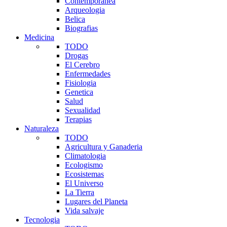
Contemporanea
Arqueologia
Belica
Biografias
Medicina
TODO
Drogas
El Cerebro
Enfermedades
Fisiologia
Genetica
Salud
Sexualidad
Terapias
Naturaleza
TODO
Agricultura y Ganaderia
Climatologia
Ecologismo
Ecosistemas
El Universo
La Tierra
Lugares del Planeta
Vida salvaje
Tecnologia