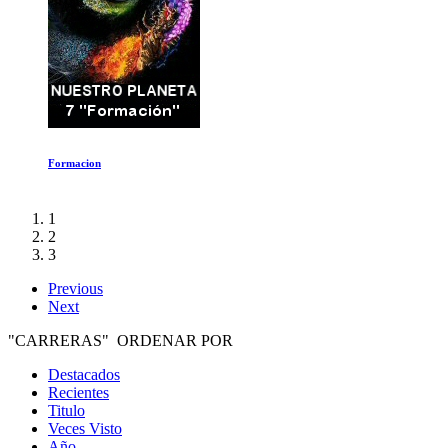
Cazadores de trufas
1
2
3
Previous
Next
"CARRERAS" ORDENAR POR
Destacados
Recientes
Titulo
Veces Visto
Año