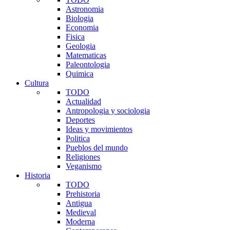
Astronomia
Biologia
Economia
Fisica
Geologia
Matematicas
Paleontologia
Quimica
Cultura
TODO
Actualidad
Antropologia y sociologia
Deportes
Ideas y movimientos
Politica
Pueblos del mundo
Religiones
Veganismo
Historia
TODO
Prehistoria
Antigua
Medieval
Moderna