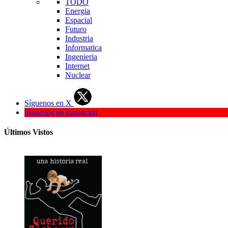
TODO
Energia
Espacial
Futuro
Industria
Informatica
Ingenieria
Internet
Nuclear
Síguenos en X
Síguenos en Instagram
Últimos Vistos