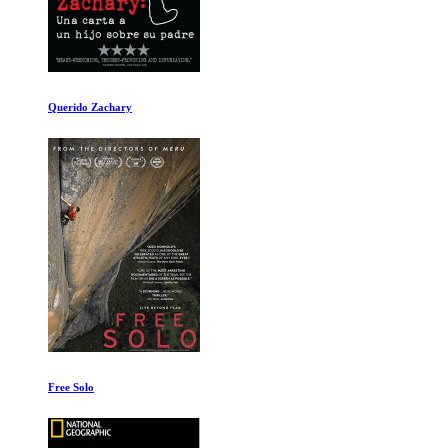
The True Cost
De polo a polo con Will Smith Ep 1-2