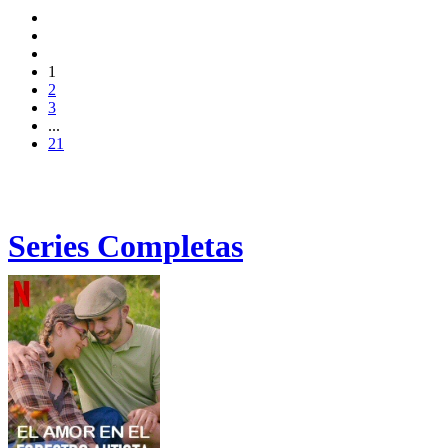
1
2
3
...
21
Series Completas