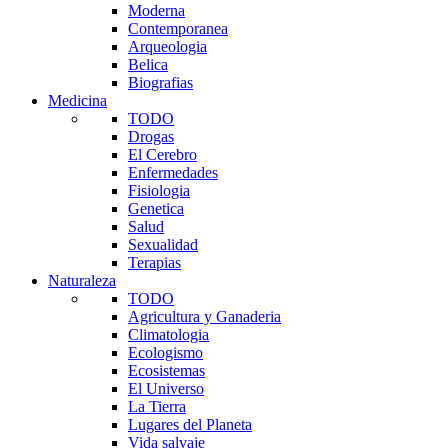
Moderna
Contemporanea
Arqueologia
Belica
Biografias
Medicina
TODO
Drogas
El Cerebro
Enfermedades
Fisiologia
Genetica
Salud
Sexualidad
Terapias
Naturaleza
TODO
Agricultura y Ganaderia
Climatologia
Ecologismo
Ecosistemas
El Universo
La Tierra
Lugares del Planeta
Vida salvaje