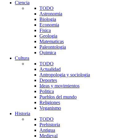
Ciencia
TODO
Astronomia
Biologia
Economia
Fisica
Geologia
Matematicas
Paleontologia
Quimica
Cultura
TODO
Actualidad
Antropologia y sociologia
Deportes
Ideas y movimientos
Politica
Pueblos del mundo
Religiones
Veganismo
Historia
TODO
Prehistoria
Antigua
Medieval