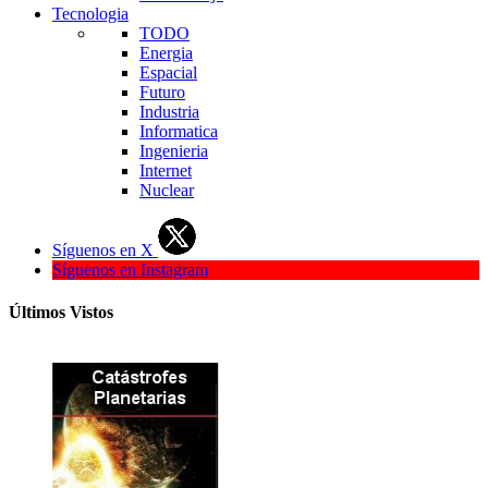
Tecnologia
TODO
Energia
Espacial
Futuro
Industria
Informatica
Ingenieria
Internet
Nuclear
Síguenos en X
Síguenos en Instagram
Últimos Vistos