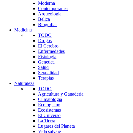
Moderna
Contemporanea
Arqueologia
Belica
Biografias
Medicina
TODO
Drogas
El Cerebro
Enfermedades
Fisiologia
Genetica
Salud
Sexualidad
Terapias
Naturaleza
TODO
Agricultura y Ganaderia
Climatologia
Ecologismo
Ecosistemas
El Universo
La Tierra
Lugares del Planeta
Vida salvaje