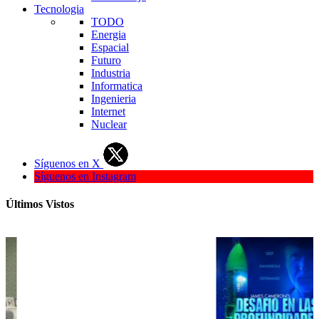
Tecnologia
TODO
Energia
Espacial
Futuro
Industria
Informatica
Ingenieria
Internet
Nuclear
Síguenos en X
Síguenos en Instagram
Últimos Vistos