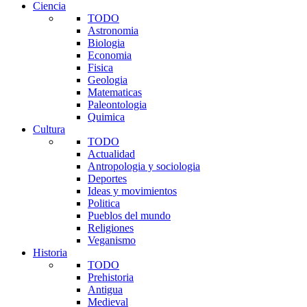
Ciencia
TODO
Astronomia
Biologia
Economia
Fisica
Geologia
Matematicas
Paleontologia
Quimica
Cultura
TODO
Actualidad
Antropologia y sociologia
Deportes
Ideas y movimientos
Politica
Pueblos del mundo
Religiones
Veganismo
Historia
TODO
Prehistoria
Antigua
Medieval