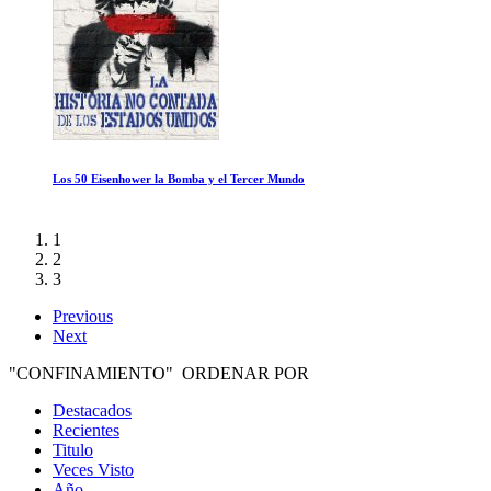
Sahara
1
2
3
Previous
Next
"CONFINAMIENTO" ORDENAR POR
Destacados
Recientes
Titulo
Veces Visto
Año