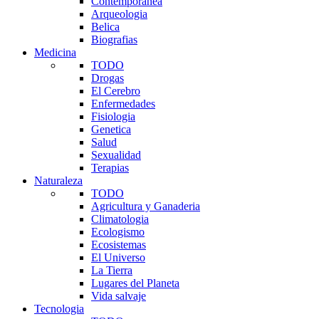
Contemporanea
Arqueologia
Belica
Biografias
Medicina
TODO
Drogas
El Cerebro
Enfermedades
Fisiologia
Genetica
Salud
Sexualidad
Terapias
Naturaleza
TODO
Agricultura y Ganaderia
Climatologia
Ecologismo
Ecosistemas
El Universo
La Tierra
Lugares del Planeta
Vida salvaje
Tecnologia