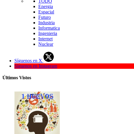
TODO
Energia
Espacial
Futuro
Industria
Informatica
Ingenieria
Internet
Nuclear
Síguenos en X
Síguenos en Instagram
Últimos Vistos