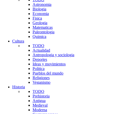
Astronomia
Biologia
Economia
Fisica
Geologia
Matematicas
Paleontologia
Quimica
Cultura
TODO
Actualidad
Antropologia y sociologia
Deportes
Ideas y movimientos
Politica
Pueblos del mundo
Religiones
Veganismo
Historia
TODO
Prehistoria
Antigua
Medieval
Moderna