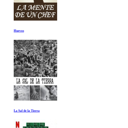
Friends: La reunion
David Attenborough: Una vida en nuestro planeta