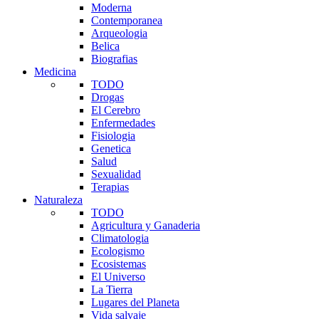
Moderna
Contemporanea
Arqueologia
Belica
Biografias
Medicina
TODO
Drogas
El Cerebro
Enfermedades
Fisiologia
Genetica
Salud
Sexualidad
Terapias
Naturaleza
TODO
Agricultura y Ganaderia
Climatologia
Ecologismo
Ecosistemas
El Universo
La Tierra
Lugares del Planeta
Vida salvaje