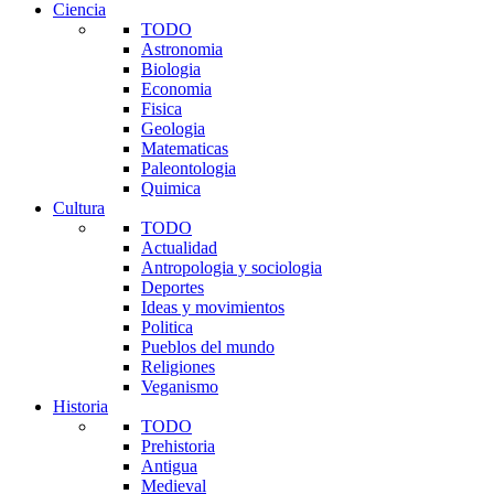
Ciencia
TODO
Astronomia
Biologia
Economia
Fisica
Geologia
Matematicas
Paleontologia
Quimica
Cultura
TODO
Actualidad
Antropologia y sociologia
Deportes
Ideas y movimientos
Politica
Pueblos del mundo
Religiones
Veganismo
Historia
TODO
Prehistoria
Antigua
Medieval