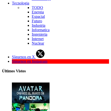
Tecnologia
TODO
Energia
Espacial
Futuro
Industria
Informatica
Ingenieria
Internet
Nuclear
Síguenos en X
Síguenos en Instagram
Últimos Vistos