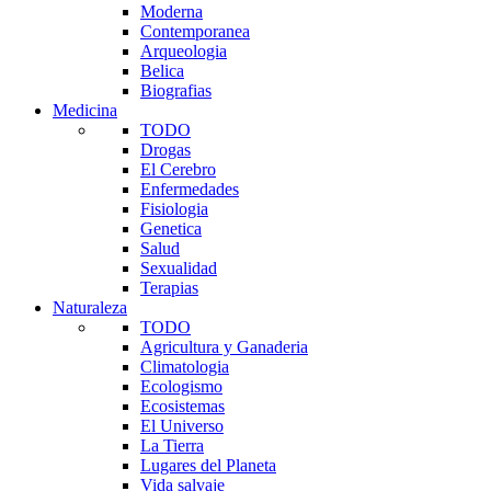
Moderna
Contemporanea
Arqueologia
Belica
Biografias
Medicina
TODO
Drogas
El Cerebro
Enfermedades
Fisiologia
Genetica
Salud
Sexualidad
Terapias
Naturaleza
TODO
Agricultura y Ganaderia
Climatologia
Ecologismo
Ecosistemas
El Universo
La Tierra
Lugares del Planeta
Vida salvaje