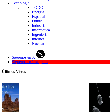
Tecnologia
TODO
Energia
Espacial
Futuro
Industria
Informatica
Ingenieria
Internet
Nuclear
Síguenos en X
Síguenos en Instagram
Últimos Vistos