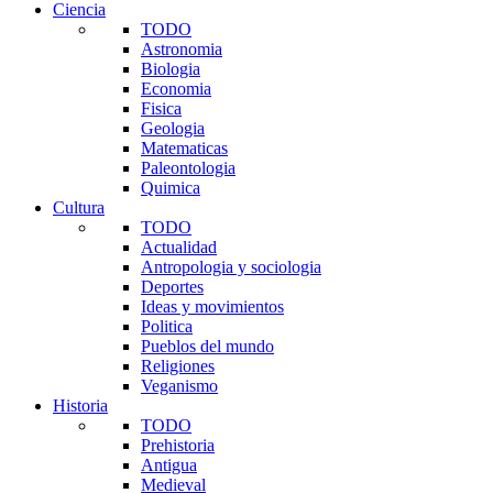
Ciencia
TODO
Astronomia
Biologia
Economia
Fisica
Geologia
Matematicas
Paleontologia
Quimica
Cultura
TODO
Actualidad
Antropologia y sociologia
Deportes
Ideas y movimientos
Politica
Pueblos del mundo
Religiones
Veganismo
Historia
TODO
Prehistoria
Antigua
Medieval