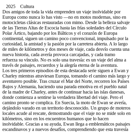
2025 Cultura
Dos amigos de toda la vida emprenden un viaje inolvidable por
Europa como nunca lo has visto —no en motos modernas, sino en
motocicletas clásicas restauradas con mimo. Desde la belleza salvaje
de las Tierras Altas de Escocia hasta las frías soledades del Círculo
Polar Ártico, bajando por los Bálticos y el corazón de Europa
continental, siguen un camino poco convencional, impulsado por la
curiosidad, la amistad y la pasión por la carretera abierta. A lo largo
de miles de kilómetros y dos meses de viaje, cada desvío cuenta una
nueva historia, cada avería provoca carcajadas, y cada tramo
refuerza su vínculo. No es solo una travesía: es un viaje del alma a
través de paisajes, recuerdos y la alegría eterna de la aventura.
Los tres primeros episodios de esta destacada serie siguen a Ewan y
Charley mientras atraviesan Europa, tomando el camino más largo y
aventurero posible. Tras cruzar el Mar del Norte, recorren los Países
Bajos y Alemania, haciendo una parada emotiva en el pueblo natal
de la madre de Charley, antes de continuar hacia las islas danesas,
donde comienza a sentirse la verdadera libertad del viaje. Pero el
camino pronto se complica. En Suecia, la moto de Ewan se avería,
dejándolo varado en un territorio desconocido. Un grupo de moteros
locales acude al rescate, demostrando que el viaje no se mide solo en
kilómetros, sino en los encuentros humanos que lo hacen
inolvidable. Gracias a su ayuda, Ewan llega a emblemáticos paisajes
escandinavos y a nuevos desafíos, comprendiendo que esta travesía