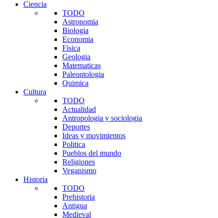
Ciencia
TODO
Astronomia
Biologia
Economia
Fisica
Geologia
Matematicas
Paleontologia
Quimica
Cultura
TODO
Actualidad
Antropologia y sociologia
Deportes
Ideas y movimientos
Politica
Pueblos del mundo
Religiones
Veganismo
Historia
TODO
Prehistoria
Antigua
Medieval