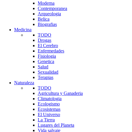
Moderna
Contemporanea
Arqueologia
Belica
Biografias
Medicina
TODO
Drogas
El Cerebro
Enfermedades
Fisiologia
Genetica
Salud
Sexualidad
Terapias
Naturaleza
TODO
Agricultura y Ganaderia
Climatologia
Ecologismo
Ecosistemas
El Universo
La Tierra
Lugares del Planeta
Vida salvaje