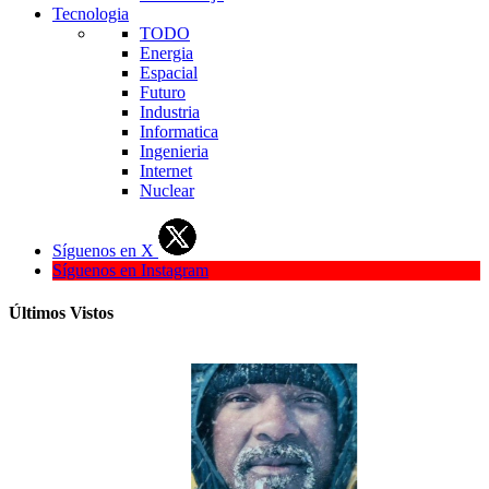
Tecnologia
TODO
Energia
Espacial
Futuro
Industria
Informatica
Ingenieria
Internet
Nuclear
Síguenos en X
Síguenos en Instagram
Últimos Vistos