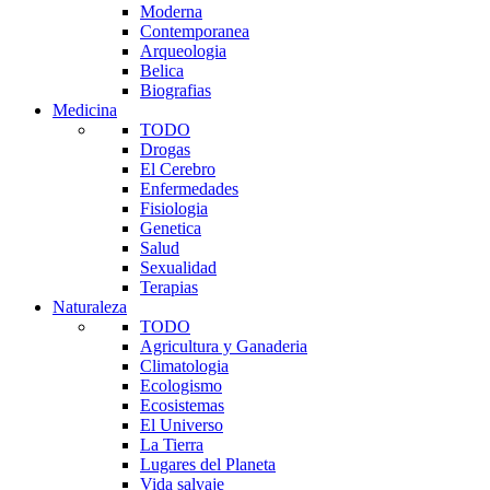
Moderna
Contemporanea
Arqueologia
Belica
Biografias
Medicina
TODO
Drogas
El Cerebro
Enfermedades
Fisiologia
Genetica
Salud
Sexualidad
Terapias
Naturaleza
TODO
Agricultura y Ganaderia
Climatologia
Ecologismo
Ecosistemas
El Universo
La Tierra
Lugares del Planeta
Vida salvaje