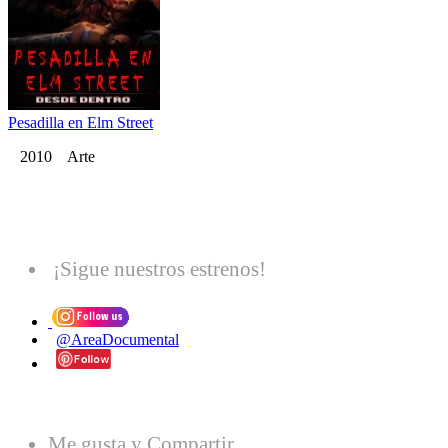
Pesadilla en Elm Street
2010 Arte
¡Sigue nuestros estrenos!
@AreaDocumental
Me gusta y Compartir