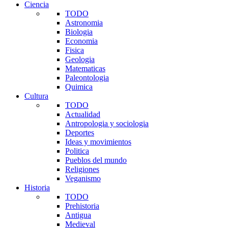
Ciencia
TODO
Astronomia
Biologia
Economia
Fisica
Geologia
Matematicas
Paleontologia
Quimica
Cultura
TODO
Actualidad
Antropologia y sociologia
Deportes
Ideas y movimientos
Politica
Pueblos del mundo
Religiones
Veganismo
Historia
TODO
Prehistoria
Antigua
Medieval