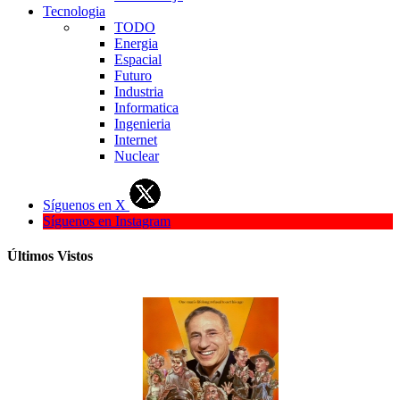
Tecnologia
TODO
Energia
Espacial
Futuro
Industria
Informatica
Ingenieria
Internet
Nuclear
Síguenos en X
Síguenos en Instagram
Últimos Vistos