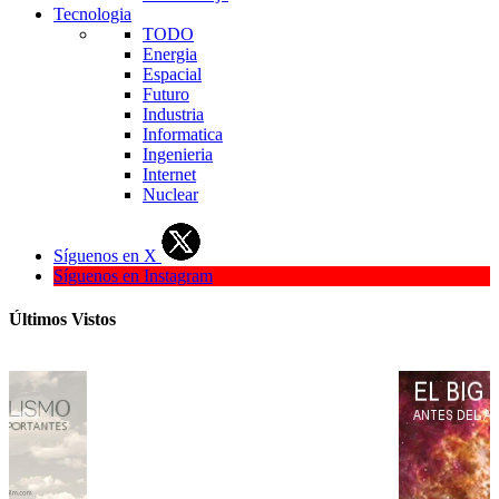
Tecnologia
TODO
Energia
Espacial
Futuro
Industria
Informatica
Ingenieria
Internet
Nuclear
Síguenos en X
Síguenos en Instagram
Últimos Vistos