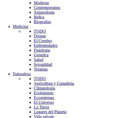
Moderna
Contemporanea
Arqueologia
Belica
Biografias
Medicina
TODO
Drogas
El Cerebro
Enfermedades
Fisiologia
Genetica
Salud
Sexualidad
Terapias
Naturaleza
TODO
Agricultura y Ganaderia
Climatologia
Ecologismo
Ecosistemas
El Universo
La Tierra
Lugares del Planeta
Vida salvaje