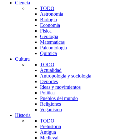
Ciencia
TODO
Astronomia
Biologia
Economia
Fisica
Geologia
Matematicas
Paleontologia
Quimica
Cultura
TODO
Actualidad
Antropologia y sociologia
Deportes
Ideas y movimientos
Politica
Pueblos del mundo
Religiones
Veganismo
Historia
TODO
Prehistoria
Antigua
Medieval