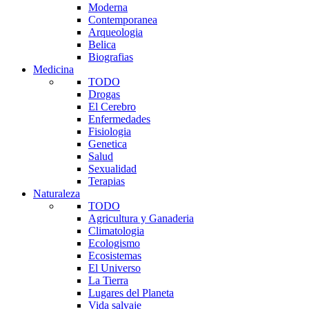
Moderna
Contemporanea
Arqueologia
Belica
Biografias
Medicina
TODO
Drogas
El Cerebro
Enfermedades
Fisiologia
Genetica
Salud
Sexualidad
Terapias
Naturaleza
TODO
Agricultura y Ganaderia
Climatologia
Ecologismo
Ecosistemas
El Universo
La Tierra
Lugares del Planeta
Vida salvaje