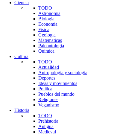
Ciencia
TODO
Astronomia
Biologia
Economia
Fisica
Geologia
Matematicas
Paleontologia
Quimica
Cultura
TODO
Actualidad
Antropologia y sociologia
Deportes
Ideas y movimientos
Politica
Pueblos del mundo
Religiones
Veganismo
Historia
TODO
Prehistoria
Antigua
Medieval