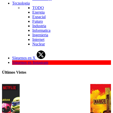
Tecnologia
TODO
Energia
Espacial
Futuro
Industria
Informatica
Ingenieria
Internet
Nuclear
Síguenos en X
Síguenos en Instagram
Últimos Vistos